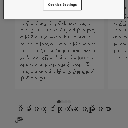
စိတ်ကူးယဉ်မှုဖြင့်နေထိုင်မှု
Cookies Settings
ဆောင်းပါးများ
မတူညီသော မျက်နှာပြင်ဆက်တင်များနှင့်
ကျွန်ုပ်
သင့်အိမ်အားဆေးဖြင့်အလှဆင်ပါ
ကွဲပြားသော လုပ်ငန်းစဥ်နည်းစနစ်များကြောင့်
အလင်းရေ
ကိုယ်စားလှယ်ဆိုင်ကိုရှာရန်
သင့်ဖန်သားပြင်တွင် ပေါ်လာသော အရောင်
တည်ငြိမ်
စာရွက်စာတမ်းထုတ်ကုန်
များသည် အမှန်တကယ်ရလဒ်ကို တိကျစွာ
အလွန်ကော
နည်းပညာဆိုင်ရာအချက်အလက်များ
ဖော်ပြနိုင်မည် မဟုတ်ပါ။ ဤအရောင်
စေသည်။ 
Soulful Spaces - Jotun မှ နောက်ဆုံးထွက်ရှိထားသော အရောင်ချပ်အသစ်
များသည် အကြမ်းဖျင်းအားဖြင့် ပြသထားခြင်း
မျက်နှ
ဖြစ်ပါသည်။ သင်ရွေးချယ်ထားသော အရောင်
များ၏အသ
များကို အတည်ပြုရန် နီးစပ်ရာ Jotun အ
နိုင်သ
ရောင်းကိုယ်စားလှယ်ဆိုင်များသို့ သွားရောက်ပြီး
အရောင်ကာလာကဒ်များဖြင့် ကြည့်ရှုရွေးချယ်
နိုင်ပါသည်။
အိမ်အတွင်းသုတ်ဆေးအမျိုးအစား
များ