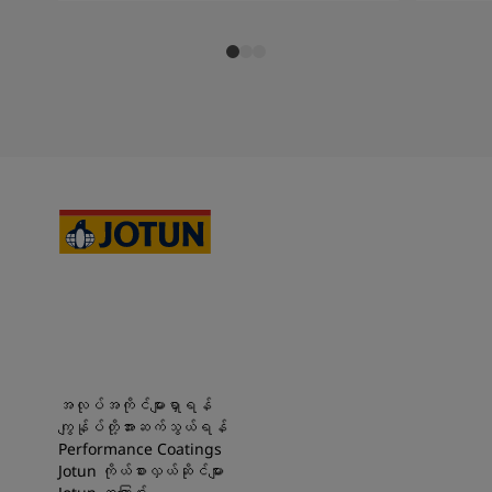
အလုပ်အကိုင်များရှာရန်
ကျွန်ုပ်တို့အားဆက်သွယ်ရန်
Performance Coatings
Jotun ကိုယ်စားလှယ်ဆိုင်များ