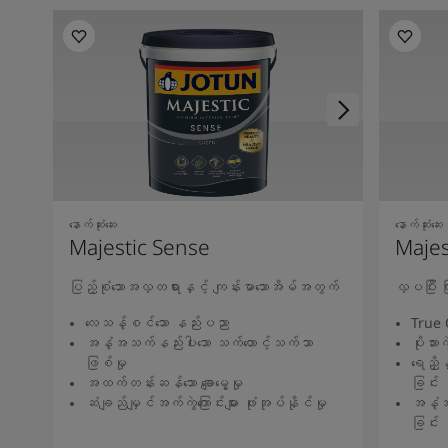
နောက်ဆုံးဆေး
နောက်ဆုံးဆေး
Majestic Sense
Majes
ပြည့်စုံသောအလှတရားနှင့် ကျန်းမာသောအိမ်အတွက်
လှပပြီး
လေသန့်စင်သော နည်းပညာ
True 
အနံ့အသက်နည်းပါးသော သက်တောင့်သက်သာ
ပိုးသားကဲ
ဖြစ်မှု
ရေညှိန
အထက်တန်းဆန်သော ချောမွေ့မှု
ခြင်း
ဆံချည်မျှင်အက်ကွဲကြောင်းများ ဖုံးအုပ်နိုင်မှု
အနံ့အ
ခြင်း