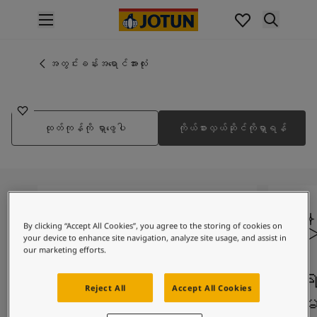
p nav label
ထုတ်ကုန်များ
အတွင်းပိုင်းဆေးသုတ်ခြင်း
အတွင်းခန်းအရောင်အားလုံး
1782
အိမ်အတွင်းသုတ်ဆေးအမျိုးအစားများ
OLIVE DIP
အပြင်ပိုင်းဆေးသုတ်ခြင်း
အိမ်အပြင်သုတ်ဆေးအမျိုးအစားများ
ထုတ်ကုန်ကို ရှာဖွေပါ
ကိုယ်စားလှယ်ဆိုင်ကိုရှာရန်
အရောင်များ
Interior Paint Colours
အတွင်းခန်းအရောင်အားလုံး
Exterior Paint Colours
အပြင်ပန်းအရောင်အားလုံး
အရောင်ချပ်များ
By clicking “Accept All Cookies”, you agree to the storing of cookies on
Colour Tools
your device to enhance site navigation, analyze site usage, and assist in
အရောင်နမူနာများ
our marketing efforts.
အတုယူစရာအသွင်အပြင်များ
စခရင်ပေါ်ရှိ အရောင်
အရည်
အတွင်းခန်းအတွက် အတုယူစရာအသွင်အပြင်များ
Reject All
Accept All Cookies
များ
အာမ
အပြင်ပိုင်းအတွက် အတုယူစရာအသွင်အပြင်များ