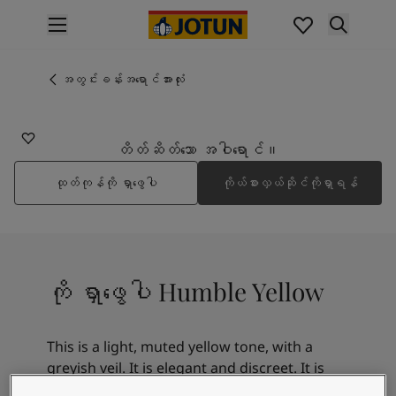
p nav label
ထုတ်ကုန်များ
အတွင်းပိုင်းဆေးသုတ်ခြင်း
အတွင်းခန်းအရောင်အားလုံး
11173
အိမ်အတွင်းသုတ်ဆေးအမျိုးအစားများ
HUMBLE YELLOW
အပြင်ပိုင်းဆေးသုတ်ခြင်း
အိမ်အပြင်သုတ်ဆေးအမျိုးအစားများ
တိတ်ဆိတ်သော အဝါရောင်။
အရောင်များ
ထုတ်ကုန်ကို ရှာဖွေပါ
ကိုယ်စားလှယ်ဆိုင်ကိုရှာရန်
Interior Paint Colours
အတွင်းခန်းအရောင်အားလုံး
Exterior Paint Colours
အပြင်ပန်းအရောင်အားလုံး
အရောင်ချပ်များ
ကို ရှာဖွေပါ Humble Yellow
Colour Tools
အရောင်နမူနာများ
အတုယူစရာအသွင်အပြင်များ
This is a light, muted yellow tone, with a
အတွင်းခန်းအတွက် အတုယူစရာအသွင်အပြင်များ
greyish veil. It is elegant and discreet. It is
အပြင်ပိုင်းအတွက် အတုယူစရာအသွင်အပြင်များ
lovely on its own, or a beautiful combination