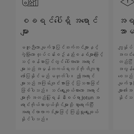
စခရင်ပေါ်ရှိ အရောင်
အရည်
များ
အာမ
မတူညီသော မျက်နှာပြင်ဆက်တင်များနှင့်
ကျွန်ုပ်
ကွဲပြားသော လုပ်ငန်းစဥ်နည်းစနစ်များကြောင့်
အလင်းရေ
သင့်ဖန်သားပြင်တွင် ပေါ်လာသော အရောင်
တည်ငြိမ်
များသည် အမှန်တကယ်ရလဒ်ကို တိကျစွာ
အလွန်ကော
ဖော်ပြနိုင်မည် မဟုတ်ပါ။ ဤအရောင်
စေသည်။ 
များသည် အကြမ်းဖျင်းအားဖြင့် ပြသထားခြင်း
မျက်နှ
ဖြစ်ပါသည်။ သင်ရွေးချယ်ထားသော အရောင်
များ၏အသ
များကို အတည်ပြုရန် နီးစပ်ရာ Jotun အ
နိုင်သ
ရောင်းကိုယ်စားလှယ်ဆိုင်များသို့ သွားရောက်ပြီး
အရောင်ကာလာကဒ်များဖြင့် ကြည့်ရှုရွေးချယ်
နိုင်ပါသည်။