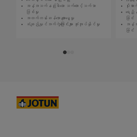
အနံ့အသက်နည်းပါးသော သက်တောင့်သက်သာ
ပိုးသားကဲ
ဖြစ်မှု
ရေညှိန
အထက်တန်းဆန်သော ချောမွေ့မှု
ခြင်း
ဆံချည်မျှင်အက်ကွဲကြောင်းများ ဖုံးအုပ်နိုင်မှု
အနံ့အ
ခြင်း