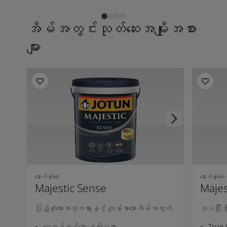
အိမ်အတွင်းသုတ်ဆေးအမျိုးအစား
များ
နောက်ဆုံးဆေး
နောက်ဆုံးဆေး
Majestic Sense
Majes
ပြည့်စုံသောအလှတရားနှင့် ကျန်းမာသောအိမ်အတွက်
လှပပြီး
လေသန့်စင်သော နည်းပညာ
True 