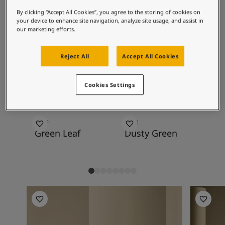
စိတ်ကူးယဉ်မှုဖြင့်နေထိုင်မှု
with golden whites, darks, golden greys and
ဆောင်းပါးများ
By clicking “Accept All Cookies”, you agree to the storing of cookies on
browns, deeper yellows, blues and especially
your device to enhance site navigation, analyze site usage, and assist in
သင့်အိမ်အားဆေးဖြင့်အလှဆင်ပါ
our marketing efforts.
green tones.
ကိုယ်စားလှယ်ဆိုင်ကိုရှာရန်
စာရွက်စာတမ်းထုတ်ကုန်
Reject All
Accept All Cookies
နည်းပညာဆိုင်ရာအချက်အလက်များ
အကြံပြုထားသော အရောင်ပေါင်းစပ်
Soulful Spaces - Jotun မှ နောက်ဆုံးထွက်ရှိထားသော အရောင်ချပ်အသစ်
မှုများ
Cookies Settings
8469
7543
12
Green Leaf
Dusty Green
So
Living Room Inspiration
Living R