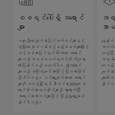
စခရင်ပေါ်ရှိ အရောင်
အရည်
များ
အာမ
မတူညီသော မျက်နှာပြင်ဆက်တင်များနှင့်
ကျွန်ုပ်
ကွဲပြားသော လုပ်ငန်းစဥ်နည်းစနစ်များကြောင့်
အလင်းရေ
သင့်ဖန်သားပြင်တွင် ပေါ်လာသော အရောင်
တည်ငြိမ်
များသည် အမှန်တကယ်ရလဒ်ကို တိကျစွာ
အလွန်ကော
ဖော်ပြနိုင်မည် မဟုတ်ပါ။ ဤအရောင်
စေသည်။ 
များသည် အကြမ်းဖျင်းအားဖြင့် ပြသထားခြင်း
မျက်နှ
ဖြစ်ပါသည်။ သင်ရွေးချယ်ထားသော အရောင်
များ၏အသ
များကို အတည်ပြုရန် နီးစပ်ရာ Jotun အ
နိုင်သ
ရောင်းကိုယ်စားလှယ်ဆိုင်များသို့ သွားရောက်ပြီး
အရောင်ကာလာကဒ်များဖြင့် ကြည့်ရှုရွေးချယ်
နိုင်ပါသည်။