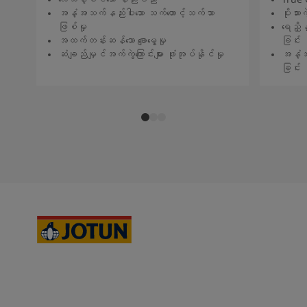
အနံ့အသက်နည်းပါးသော သက်တောင့်သက်သာ
ပိုးသားကဲ
ဖြစ်မှု
ရေညှိန
အထက်တန်းဆန်သော ချောမွေ့မှု
ခြင်း
ဆံချည်မျှင်အက်ကွဲကြောင်းများ ဖုံးအုပ်နိုင်မှု
အနံ့အ
ခြင်း