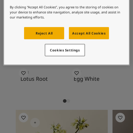
စိတ်ကူးယဉ်မှုဖြင့်နေထိုင်မှု
Velvet goes well with golden white tones,
ဆောင်းပါးများ
By clicking “Accept All Cookies”, you agree to the storing of cookies on
golden beige, brown and grey, as well as the
your device to enhance site navigation, analyze site usage, and assist in
သင့်အိမ်အားဆေးဖြင့်အလှဆင်ပါ
our marketing efforts.
more playful blue-green tones.
ကိုယ်စားလှယ်ဆိုင်ကိုရှာရန်
စာရွက်စာတမ်းထုတ်ကုန်
Reject All
Accept All Cookies
နည်းပညာဆိုင်ရာအချက်အလက်များ
အကြံပြုထားသော အရောင်ပေါင်းစပ်
Soulful Spaces - Jotun မှ နောက်ဆုံးထွက်ရှိထားသော အရောင်ချပ်အသစ်
မှုများ
Cookies Settings
1108
1001
85
Lotus Root
Egg White
Lo
Living Room Inspiration
Living R