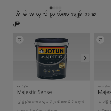
အိမ်အတွင်းသုတ်ဆေးအမျိုးအစား
များ
နောက်ဆုံးဆေး
နောက်ဆုံးဆေး
Majestic Sense
Majes
ပြည့်စုံသောအလှတရားနှင့် ကျန်းမာသောအိမ်အတွက်
လှပပြီး
လေသန့်စင်သော နည်းပညာ
True 