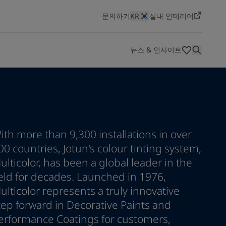
문의하기
KR
실내 인테리어
뉴스 & 인사이트
HSEQ(보건,안전,환경,품질)
색상
혁신 및 기술
대리점
기술 문서
ith more than 9,300 installations in over
회사 소개
채용 공고 보기
선박용 도료
에너지
건축 및 디자인
인프라
경공업
00 countries, Jotun's colour tinting system,
요턴은 세계적인 페인트 및 도료 제조사로, 최고의 품질과
Jotun은 역동적이고 혁신적인 환경에서 도전적이고 보람
선박 산업 개요
에너지 개요
건축 및 디자인 개요
인프라 개요
경공업개요
Jotun Insider
ulticolor, has been a global leader in the
지속적인 혁신, 창의성을 바탕으로 성장해 왔습니다. 지난
있는 커리어를 원하는 분들에게 최고의 직장입니다. 새로
ield for decades. Launched in 1976,
100년 동안 우리는 상징적인 건축물부터 아름다운 주거 공
운 기회를 탐색하고 당신만의 임팩트를 만들어보세요
간에 이르기까지 다양한 자산을 보호해 왔습니다.
채용 공고 보기
ulticolor represents a truly innovative
tep forward in Decorative Paints and
자세히 보기
erformance Coatings for customers,