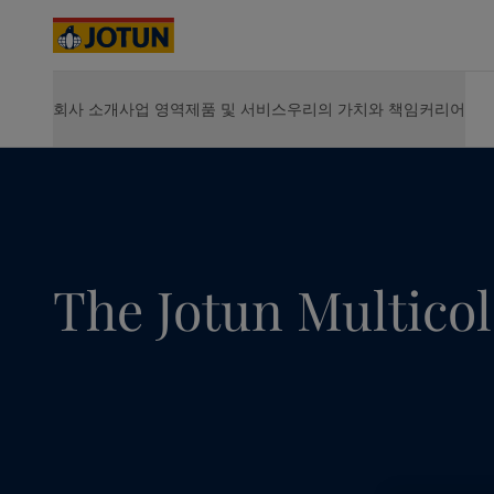
Cyprus
-
English
Czech Republic
-
English
Denmark
-
English
France
-
English
www.jotun.com - home
Our commitment
혁신 및 기술
회사 소개
사업 영역
제품 및 서비스
우리의 가치와 책임
커리어
회사 소개
제품
지속가능성
JOTUN에서 커리어의 기회를 찾아보세요
솔루션 및 
Germany
-
English
실내 인테리어
요턴 소개
선박용 제품
환경
Vacancies
Hull Perf
Greece
-
English
사업 소개
에너지용 제품
사회
Opportunities for development
Hull Skati
Italy
-
English
선박
사업장 안내
건축 및 디자인용 제품
지배구조
Life at Jotun
Green Bui
Netherlands
핵심 가치
인프라용 제품
산업 기여
Career
-
English
Hardtop
연혁
경공업용 제품
에너지
요턴의 지속가능성
Jotamasti
Norway
-
English
사업 전략
제품 전체 보기
Jotachar
Poland
-
English
가치 창출
SteelMast
건축 및 디자인
Spain
-
English
경영진 및 이사회
The Jotun Multicol
전체 솔
Sweden
-
English
주주 정보
인프라
Türkiye
-
Turkish
요턴 소개
Türkiye
-
English
경공업
United Kingdom
-
English
Australia
-
English
Cambodia
-
English
China
-
Chinese
가정용 페인트와 
China
-
English