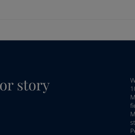
Innovation and techn...
Cases
The Jotun Multicolor...
브랜드
공급업체
선박
에너지
건축 및 디자인
인프라
경공업
기술 서비스
ormance Solutions
지속가능한 조달
벌크선 및 화물선
해양 석유 및 가스
미관 건축물
공항
자동차 부품
내화 설계 및 기술 지원
요턴 소개
ng Solutions
정책 및 절차
여객선
육상 석유, 가스 및 석유화학
가구 및 인테리어
토목 인프라
가전제품
도장 기술 자문
lding Solutions
공급업체 문의 정보
공급선
정유
랜드마크 교량
수자원 시설
가구
기술 교육
개요
풍력 발전
항만 및 항구
Batteries
개요
미디어 센터
c
교량
건축물건축물
er
재무 및 연차 보고서
or story
루션 및 브랜드 보기
W
주거 공간을 위한 페인트
1
인테리어용 제품 사이트 바로가기
M
f
M
s
컬러를 찾고 계신가요?
P