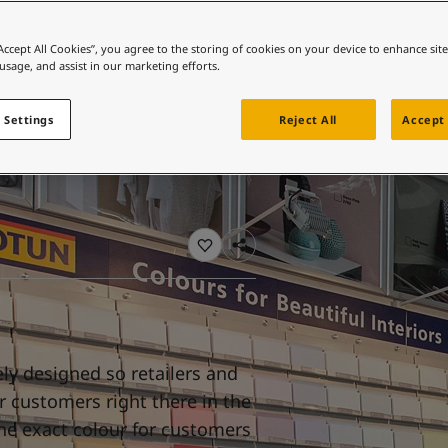
 바로가기
r
컬러를 찾고 계신가요?
“Accept All Cookies”, you agree to the storing of cookies on your device to enhance sit
 usage, and assist in our marketing efforts.
 바로가기
 Settings
Reject All
Accept 
ly designed so retailers and
r customers right there in the
 the exact colour for customers