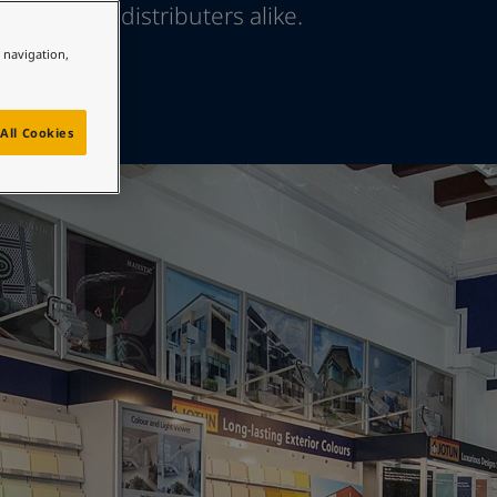
etailers and distributers alike.
e navigation,
All Cookies