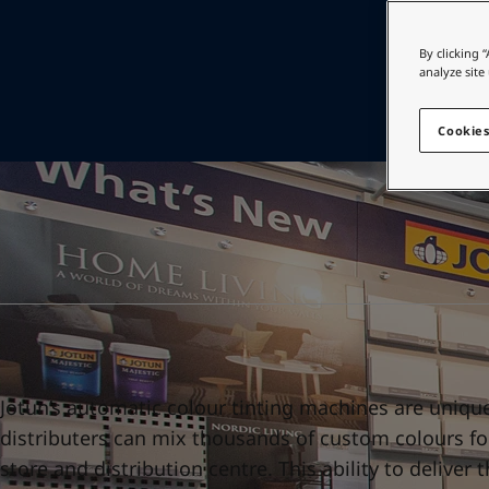
인테리어용 제품 사이트
Indonesia
-
English
Korea
-
한국어
가정용 페인트와 
By clicking 
Korea
-
영어
analyze site
인테리어용 제품 사이트
Malaysia
-
English
Myanmar
-
English
Cookies
Philippines
-
English
Singapore
-
English
Thailand
-
English
Vietnam
-
Vietnamese
Vietnam
-
English
Egypt
-
English
India
-
English
Oman
-
English
Qatar
-
English
Saudi Arabia
-
English
Jotun’s automatic colour tinting machines are unique
UAE
-
English
distributers can mix thousands of custom colours fo
Brazil
-
English
Mexico
-
English
store and distribution centre. This ability to deliver