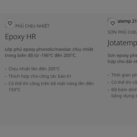
SƠN PHỦ CHỊU NHIỆT
SƠN PHỦ CHỊ
Epoxy HR
Jotatem
Lớp phủ epoxy phonolic/novolac chịu nhiệt
trong biên độ từ -196°C đến 205°C.
Sơn epoxy phe
hợp cho dải nh
Chịu nhiệt lên đến 205°C
Thời gian ph
Thích hợp cho công tác bảo trì
Có thể thi c
Có thể thi công trên bề mặt nóng lên đến
150°C
Độ bám dính 
bằng dụng c