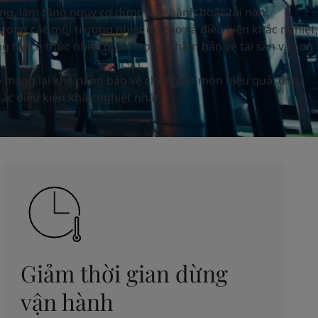
ỏng, làm tăng nguy cơ dừng vận hành hoặc tai nạn.
rong các môi trường nhiệt độ cao và điều kiện khắc nghiệt,
ng thách thức nhiệt quan trọng nhằm bảo vệ tài sản và con
p mang lại khả năng bảo vệ chống ăn mòn hiệu quả, đáp
ác điều kiện khắc nghiệt nhất.
Giảm thời gian dừng
vận hành