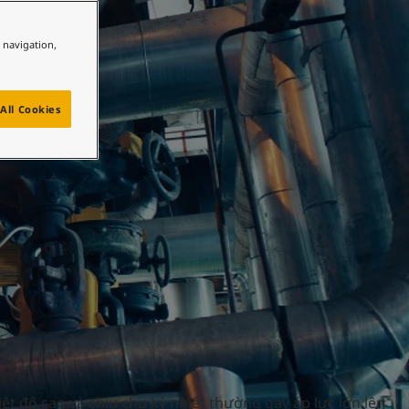
ược
e navigation,
All Cookies
t độ cao và chịu chu kỳ nhiệt thường gây áp lực lớn lên