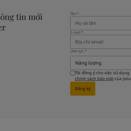
ông tin mới
Tên​
*
er
E-mail
*
Lĩnh vực​
*
Năng lượng
Tôi đồng ý cho việc sử dụng
chính sách bảo mật
của Jotu
Đăng ký