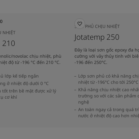
SƠN PHỦ CHỊU NHIỆT
U NHIỆT
Jotatemp 250
p 210
Đây là loại sơn gốc epoxy đa h
nolic/novolac chịu nhiệt, phù
cường với vảy thủy tinh với biê
iệt độ từ -196 °C đến 210 °C.
-196 đến 250°C.
ủ lớp kế tiếp ngắn
Lớp sơn phủ có khả năng chị
nhiệt từ -196°C cho tới 250°C
ông ở nhiệt độ dưới 0 °C
Khả năng chịu nhiệt cao nhất
tốt trên bề mặt được xử lý
trường so với các sản phẩm
ụ cơ khí
nghệ
An toàn ngay cả trong quá tr
nước ở nhiệt độ cao hơn nhiệ