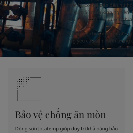
 độ
thiết bị, có thể dẫn đến hư h
Với gần 50 năm kinh nghiệm t
Jotun cam kết giải quyết nhữ
người.
Dòng sơn chịu nhiệt Jotatem
ứng yêu cầu vận hành trong c
Bảo vệ chống ăn mòn
Dòng sơn Jotatemp giúp duy trì khả năng bảo