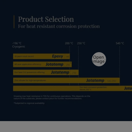
Open
image