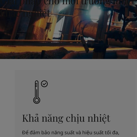
Giải pháp cho môi trường nhiệt
United States
-
English
Global site
-
English
khắc nghiệt
Khả năng chịu nhiệt
Để đảm bảo năng suất và hiệu suất tối đa,