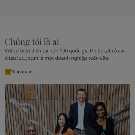
United States
-
English
Global site
-
English
Chúng tôi là ai
Với sự hiện diện tại hơn 100 quốc gia thuộc tất cả các
châu lục, Jotun là một doanh nghiệp toàn cầu.
Tổng quan