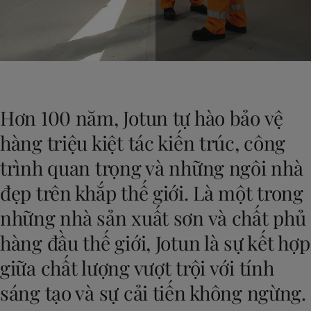
Greece
-
English
Tin tức & Góc nhìn
Italy
-
English
Netherlands
-
English
Liên hệ với chúng tôi
Norway
-
English
Poland
-
English
Spain
-
English
Hơn 100 năm, Jotun tự hào bảo vệ
Sweden
-
English
LANGUAGE
Vietnamese
Türkiye
-
Turkish
hàng triệu kiệt tác kiến trúc, công
Türkiye
-
English
trình quan trọng và những ngôi nhà
United Kingdom
-
English
Bạn đang tìm sơn và màu sắc cho ng
Egypt
-
English
đẹp trên khắp thế giới. Là một trong
Truy cập website sơn trang trí
India
-
English
những nhà sản xuất sơn và chất phủ
Oman
-
English
Qatar
-
English
hàng đầu thế giới, Jotun là sự kết hợp
Saudi Arabia
-
English
giữa chất lượng vượt trội với tính
UAE
-
English
Brazil
-
English
sáng tạo và sự cải tiến không ngừng.
Mexico
-
English