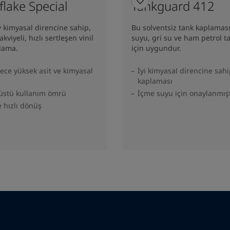
lake Special
Tankguard 412
 kimyasal direncine sahip,
Bu solventsiz tank kaplamas
kviyeli, hızlı sertleşen vinil
suyu, gri su ve ham petrol ta
lama.
için uygundur.
ece yüksek asit ve kimyasal
İyi kimyasal direncine sahi
kaplaması
üstü kullanım ömrü
İçme suyu için onaylanmışt
 hızlı dönüş