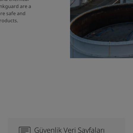
ankguard are a
ure safe and
products.
Güvenlik Veri Sayfaları