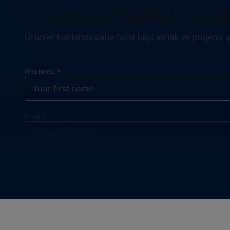
Ürünlerimiz hakkında biziml
Ürünler hakkında daha fazla bilgi almak ve projeniz için
First Name
*
Email
*
Your Location
*
Select
State / Region