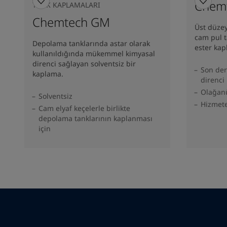
Chemf
TANK KAPLAMALARI
Chemtech GM
Üst düzey
cam pul ta
Depolama tanklarında astar olarak
ester kap
kullanıldığında mükemmel kimyasal
direnci sağlayan solventsiz bir
Son der
kaplama.
direnci
Olağan
Solventsiz
Hizmete
Cam elyaf keçelerle birlikte
depolama tanklarının kaplanması
için