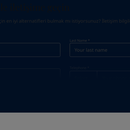
e iletişime geçin
 en iyi alternatifleri bulmak mı istiyorsunuz? İletişim bilgile
Last Name
*
Telephone
*
Telephone
*
Select