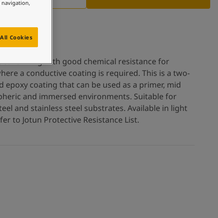
e navigation,
All Cookies
ctive lining with good chemical resistance for
ere a conductive coating is required. This is a two-
epoxy coating that can be used as a primer, mid
spheric and immersed environments. Suitable for
el and stainless steel substrates. Available in light
fer to Jotun Protective Resistance List.