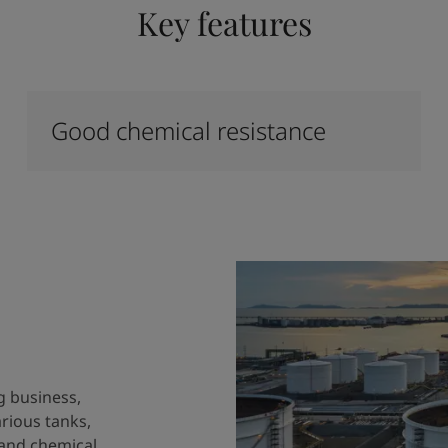
Key features
Good chemical resistance
g business,
arious tanks,
 and chemical