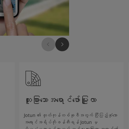
ထူးခြားသောအရောင်ဖော်မြူလာ
Jotun ၏ ထုတ်ကုန်တစ်ခုစီအတွက် ပြီးပြည့်စုံသော
အရောင်အရိပ်ကိုဖန်တီးရန် Jotun မှ
သိပ္ပံပညာရှင်များသည် တစ်မူထူးခြားသော အရောင်ဖော်