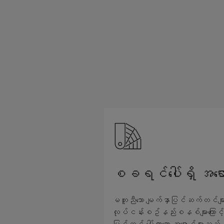
စခရင်ပေါ်ရှိ အရော
မတူညီသော မျက်နှာပြင်ဆက်တင်များနှင
လုပ်ငန်းစဥ်နည်းစနစ်များကြောင့
ပြင်တွင် ပေါ်လာသော အရောင်များ