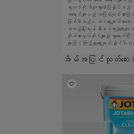
ရလဒ်ကို တိကျစွာဖော်ပြနိုင်မည
အရောင်များသည် အကြမ်းဖျင်းအားဖြင့
ဖြစ်ပါသည်။ သင်ရွေးချယ်ထားသော အရ
အတည်ပြုရန် နီးစပ်ရာ Jotun အရ
ကိုယ်စားလှယ်ဆိုင်များသို့ သွားရောက်ပ
များဖြင့် ကြည့်ရှုရွေးချယ် နိုင်ပါ
အိမ်အပြင်သုတ်ဆေးအမျ