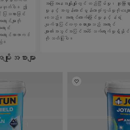
အခြေအနေအမျိုးမျိုးတွင် တည်ငြိမ်မှု၊ ထူးခြားစ
် မဟုတ်ပါ။ ဤ
မှုနှင့် အလွန်ကောင်းမွန်သောဖုံးကွယ်မှုကို သေချ
် ပြသထားခြင်း
စေသည်။ အရောင်တောက်ပြောင်မှုနှင့် နံရံ
ောင်များကို
မျက်နှာပြင်လက္ခဏာများသည် အရောင်
ောင်း
များ၏အသွင်အပြင်အပေါ် သက်ရောက်မှုရှိနိုင
ြီး အရောင်ကာလာကဒ်
ကို သတိပြုပါ။
သည်။
ိုးအစားများ