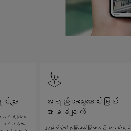
င်များ
အရည်အသွေးကောင်းခြင်း
အာမခံချက်
့် ကွဲပြားသော
် သင့်ဖန်သား
ကျွန်ုပ်တို့၏ထူးခြားသောဖော်မြူလာသည် အလင်းရောင်
သည် အမှန်တကယ်