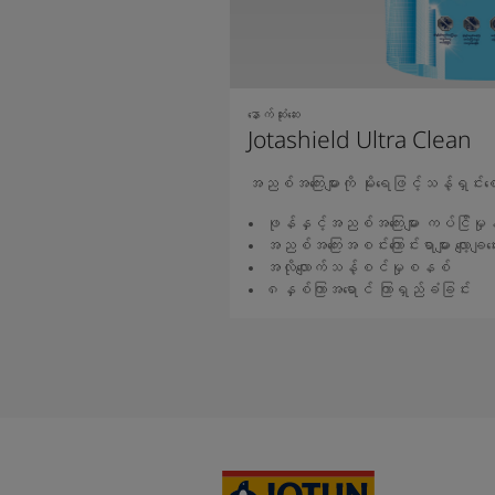
နောက်ဆုံးဆေး
Jotashield Ultra Clean
အညစ်အကြေးများကို မိုးရေဖြင့်သန့်ရှင်းစ
ဖုန်နှင့်အညစ်အကြေးများ ကပ်ငြိမှုန
အညစ်အကြေးအစင်းကြောင်းရာများ လျော့ချပ
အလိုလျောက်သန့်စင်မှုစနစ်
၈နှစ်ကြာအရောင် ကြာရှည်ခံခြင်း
ဆက်လက်ဖတ