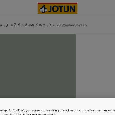
u...
အပြင်ပန်းအရောင်အားလု...
7379 Washed Green
“Accept All Cookies”, you agree to the storing of cookies on your device to enhance sit
 usage, and assist in our marketing efforts.