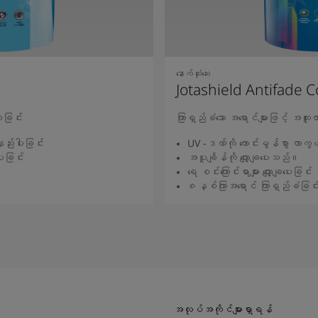
နောက်ဆုံးဆေး
Jotashield Antifade C
ေခြင်း
ကြာရှည်ခံသော အရောင်များဖြင့် အထူ
ည်းပါးခြင်း
UV -ဒဏ်ကို ကောင်းမွန်စွာ ကာကွယ
ေးခြင်း
အပူချိန်ကို လျှော့ချပေးသည်။
ရေ စင်းကြောင်းရာများ လျှော့ချပေးခြင်း
၈နှစ်ကြာအရောင် ကြာရှည်ခံခြင်
်ရှုရန်
ဆက်လက်
အလုပ်အကိုင်များရှာရန်