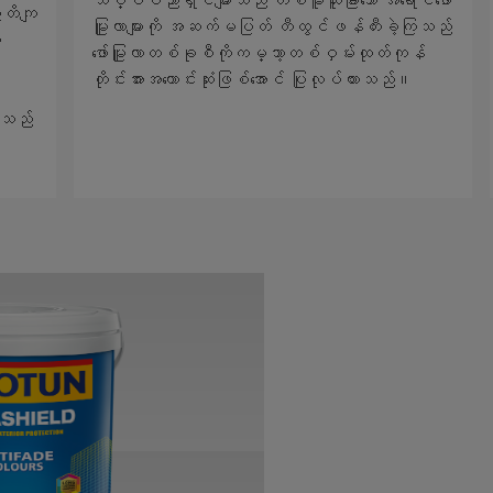
ွာတိကျ
မြူလာများကို အဆက်မပြတ် တီထွင်ဖန်တီးခဲ့ကြသည်
ာ
ဖော်မြူလာတစ်ခုစီကိုကမ္ဘာ့တစ်ဝှမ်းထုတ်ကုန်
တိုင်းအားအကောင်းဆုံးဖြစ်အောင် ပြုလုပ်ထားသည်။
်သည်