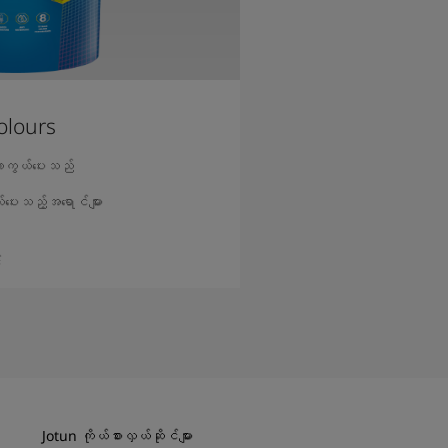
olours
းကာကွယ်ပေးသည်
်ပေးသည့်အရောင်များ
း
ဖတ်ရှုရန်
Jotun ကိုယ်စားလှယ်ဆိုင်များ