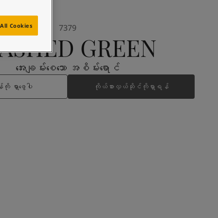
All Cookies
7379
ASHED GREEN
အေးချမ်းစေသော အစိမ်းရောင်
ကို ရှာဖွေပါ
ကိုယ်စားလှယ်ဆိုင်ကိုရှာရန်