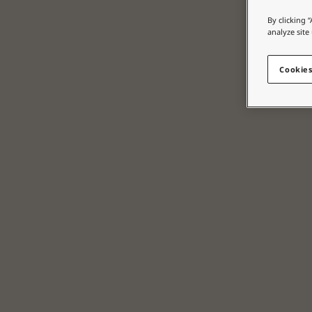
စိတ်ကူးယဉ်မှုဖြင့်နေထိုင်မှု
By clicking 
ဆောင်းပါးများ
analyze site
သင့်အိမ်အားဆေးဖြင့်အလှဆင်ပါ
ကိုယ်စားလှယ်ဆိုင်ကိုရှာရန်
Cookies
စာရွက်စာတမ်းထုတ်ကုန်
နည်းပညာဆိုင်ရာအချက်အလက်များ
Soulful Spaces - Jotun မှ နောက်ဆုံးထွက်ရှိထားသော အရောင်ချပ်အသစ်