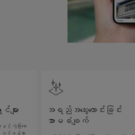
င်များ
အရည်အသွေးကောင်းခြင်း
အာမခံချက်
့် ကွဲပြားသော
် သင့်ဖန်သား