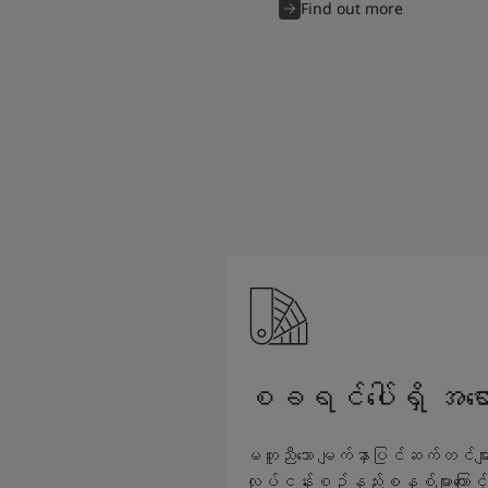
Find out more
စခရင်ပေါ်ရှိ အရော
မတူညီသော မျက်နှာပြင်ဆက်တင်များနှင
လုပ်ငန်းစဥ်နည်းစနစ်များကြောင့