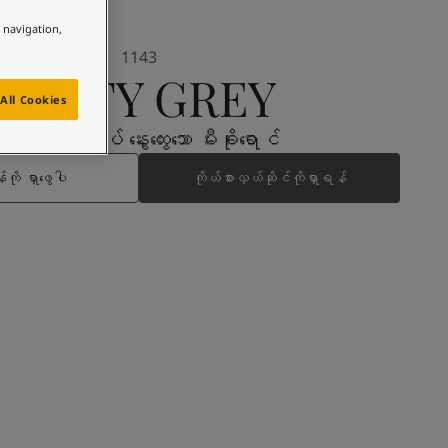
e navigation,
1143
MISTY GREY
All Cookies
အနီရောင်စပ် နွေးထွေးသော မီးခိုးရောင်
ကို ရှာဖွေပါ
ကိုယ်စားလှယ်ဆိုင်ကိုရှာရန်