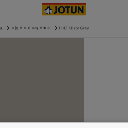
u...
အပြင်ပန်းအရောင်အားလု...
1143 Misty Grey