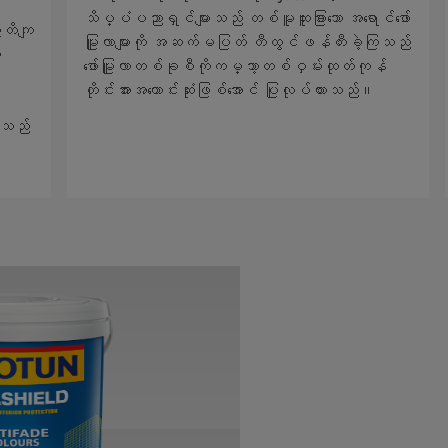
သိပ္ပံပညာရှင်များသည် တစ်မူထူးခြားသော အရောင်ဖော်
ွာတိကျ
မြူလာများကို အဆက်မပြတ် တီထွင်ဖန်တီးခဲ့ကြသည်
ာ
ဖော်မြူလာတစ်ခုစီကိုကမ္ဘာ့တစ်ဝှမ်းထုတ်ကုန်
တိုင်းအားအကောင်းဆုံးဖြစ်အောင် ပြုလုပ်ထားသည်။
်သည်