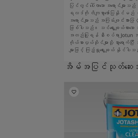
ပြင်တွင် ပေါ်လာသော အရောင်များ
ရလဒ်ကို တိကျစွာဖော်ပြနိုင်မည
အရောင်များသည် အကြမ်းဖျင်းအားဖြင့
ဖြစ်ပါသည်။ သင်ရွေးချယ်ထားသော အရ
အတည်ပြုရန် နီးစပ်ရာ Jotun အရ
ကိုယ်စားလှယ်ဆိုင်များသို့ သွားရောက်ပ
များဖြင့် ကြည့်ရှုရွေးချယ် နိုင်ပါ
အိမ်အပြင်သုတ်ဆေးအမျ