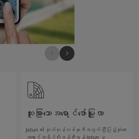
ထူးခြားသောအရောင်ဖော်မြူလာ
Jotun ၏ ထုတ်ကုန်တစ်ခုစီအတွက် ပြီးပြည့်စုံသော
အရောင်အရိပ်ကိုဖန်တီးရန် Jotun မှ