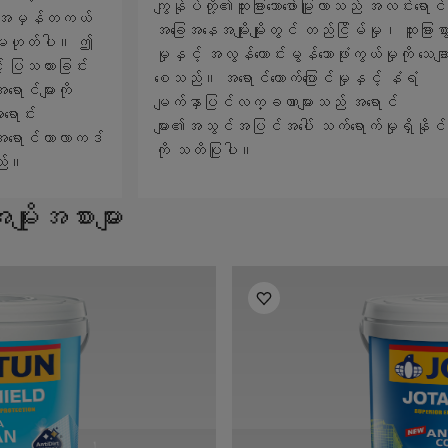
ကျွန်ုပ်တို့၏ထူးခြားသောဖော်မြူလာသည် အလင်းရောင်
သည် အမှန်တကယ်
အခြေအနေအမျိုးမျိုးတွင် တည်ငြိမ်မှု၊ ထူးခြားစ
် မဟုတ်ပါ။ ဤ
မှုနှင့် အလွန်ကောင်းမွန်သောဖုံးကွယ်မှုကို သေချ
် ပြသထားခြင်း
စေသည်။ အရောင်တောက်ပြောင်မှုနှင့် နံရံ
ောင်များကို
မျက်နှာပြင်လက္ခဏာများသည် အရောင်
ောင်း
များ၏အသွင်အပြင်အပေါ် သက်ရောက်မှုရှိနိုင
ြီး အရောင်ကာလာကဒ်
ကို သတိပြုပါ။
သည်။
ိုးအစားများ