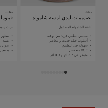
دهانات
دهانات
تصميمات ليدي لمسة شامواه
فينوما
أناقة الشامواه المصقول
حيث يدوم
ملمس مطفي فريد من نوعه.
مظهر 
أسلوب حياة حديث و معاصر
تقنية 
سهولة في التطبيق
بدون را
VOC منخفض
يحسن م
متوفر قي 2.7 لتر و 0.9 لتر