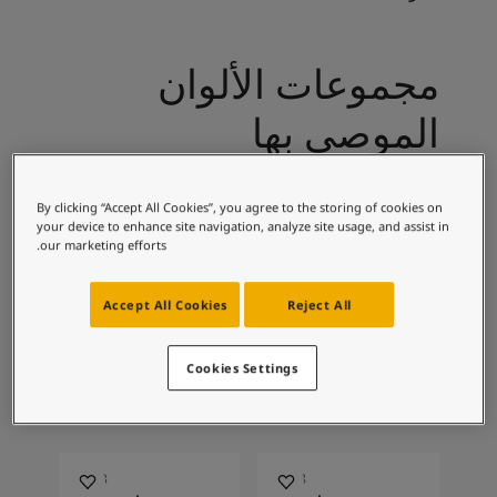
لمقالات
دماتنا
Book a painte
مجموعات الألوان
Contact U
لبحث عن موزع جوتن
الموصى بها
ستندات المنتجات
حجز خدمات الدهان
ساحات تنبض بالحياة - أحدث مجموعة ألوان جوتن
By clicking “Accept All Cookies”, you agree to the storing of cookies on
ركة كبرى
0471
0201
your device to enhance site navigation, analyze site usage, and assist in
لدهانات الصناعية
White Satin
انتيك وايت
our marketing efforts.
Accept All Cookies
Reject All
2228
0486
Cookies Settings
إيرلي رين
فجون
1563
1108