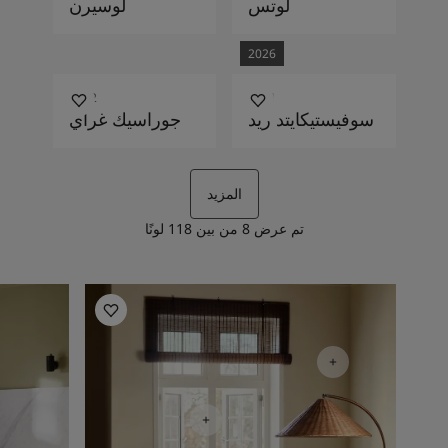
لوتس
لوسيرن
2026
8222
2951
سوفيستيكايتد ريد
جوراسيك غراي
المزيد
تم عرض
8
من بين
118
لونًا
أفكار ملهمة لغرفة المعيشة
أفكار ملهم