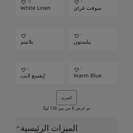
10182
0394
سوفت غراي
White Linen
9911
1877
ببلستون
بلاتينم
4618
4624
Warm Blue
إيفنينغ لايت
المزيد
تم عرض
8
من بين
126
لونًا
الميزات الرئيسية