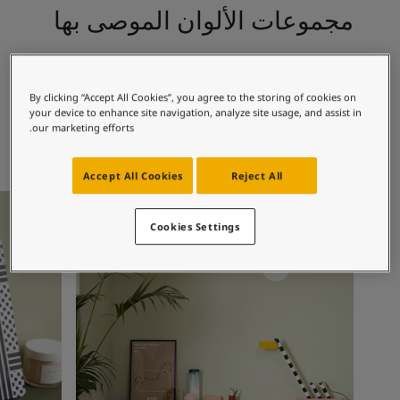
لمقالات
مجموعات الألوان الموصى بها
دماتنا
Book a painte
Contact U
8252
0201
لبحث عن موزع جوتن
White Satin
غرين هارموني
By clicking “Accept All Cookies”, you agree to the storing of cookies on
ستندات المنتجات
your device to enhance site navigation, analyze site usage, and assist in
our marketing efforts.
حجز خدمات الدهان
ساحات تنبض بالحياة - أحدث مجموعة ألوان جوتن
ركة كبرى
Accept All Cookies
Reject All
لدهانات الصناعية
أفكار ملهمة للمكتب
أفكار ملهم
Cookies Settings