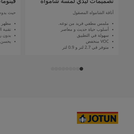
تصميمات ليدي لمسة شامواه
فينوما
أناقة الشامواه المصقول
حيث يدوم
ملمس مطفي فريد من نوعه.
مظهر 
أسلوب حياة حديث و معاصر
تقنية 
سهولة في التطبيق
بدون را
VOC منخفض
يحسن م
متوفر قي 2.7 لتر و 0.9 لتر