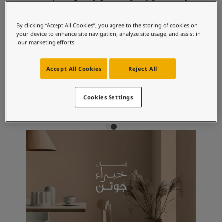
لمقالات
الروحية.
دماتنا
Book a painte
By clicking “Accept All Cookies”, you agree to the storing of cookies on
your device to enhance site navigation, analyze site usage, and assist in
Contact U
مجموعات الألوان الموصى بها
our marketing efforts.
لبحث عن موزع جوتن
ستندات المنتجات
Accept All Cookies
Reject All
حجز خدمات الدهان
10683
1624
ساحات تنبض بالحياة - أحدث مجموعة ألوان جوتن
سكاي لايت
كشمير
ركة كبرى
Cookies Settings
لدهانات الصناعية