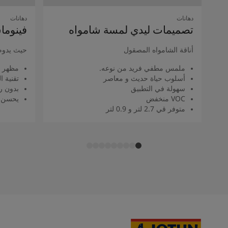
دهانات
دهانات
تصميمات ليدي لمسة شامواه
فينوما
أناقة الشامواه المصقول
حيث يدوم
ملمس مطفي فريد من نوعه.
مظهر 
أسلوب حياة حديث و معاصر
تقنية 
سهولة في التطبيق
بدون را
VOC منخفض
يحسن م
متوفر قي 2.7 لتر و 0.9 لتر