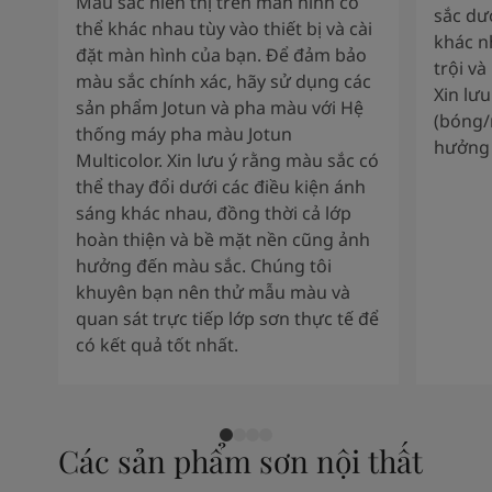
Màu sắc hiển thị trên màn hình có
sắc dư
thể khác nhau tùy vào thiết bị và cài
khác n
đặt màn hình của bạn. Để đảm bảo
trội và
màu sắc chính xác, hãy sử dụng các
Xin lư
sản phẩm Jotun và pha màu với Hệ
(bóng/
thống máy pha màu Jotun
hưởng 
Multicolor. Xin lưu ý rằng màu sắc có
thể thay đổi dưới các điều kiện ánh
sáng khác nhau, đồng thời cả lớp
hoàn thiện và bề mặt nền cũng ảnh
hưởng đến màu sắc. Chúng tôi
khuyên bạn nên thử mẫu màu và
quan sát trực tiếp lớp sơn thực tế để
có kết quả tốt nhất.
Các sản phẩm sơn nội thất