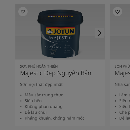
SƠN PHỦ HOÀN THIỆN
SƠN PHỦ
Majestic Đẹp Nguyên Bản
Majes
Sơn nội thất đẹp nhất
Nhà san
Màu sắc trung thực
Làm s
Siêu bền
Siêu 
Không phản quang
Siêu 
Dễ lau chùi
Che p
Kháng khuẩn, chống nấm mốc
Dễ la