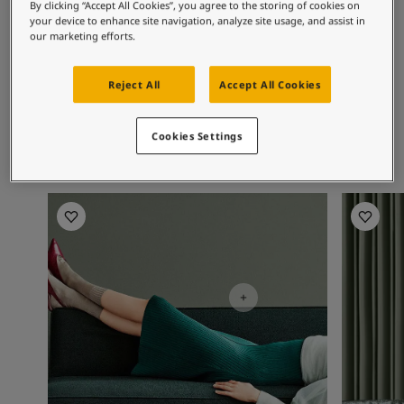
Cảm Hứng Cho Không Gian Sống
By clicking “Accept All Cookies”, you agree to the storing of cookies on
Matching colours
your device to enhance site navigation, analyze site usage, and assist in
Bài viết
our marketing efforts.
Our Services
Contact Us
8118
9918
19
Reject All
Accept All Cookies
Công Cụ Phối Màu
Crisp
Morning Fog
Ob
Tìm Đại Lý
Tìm kiếm tài liệu kỹ thuật
Cookies Settings
Dữ liệu
Chốn Nuôi Dưỡng Tâm Hồn - Bộ Sưu Tập Mới Nhất Từ Jotun
Bedroom inspiration
Phòng k