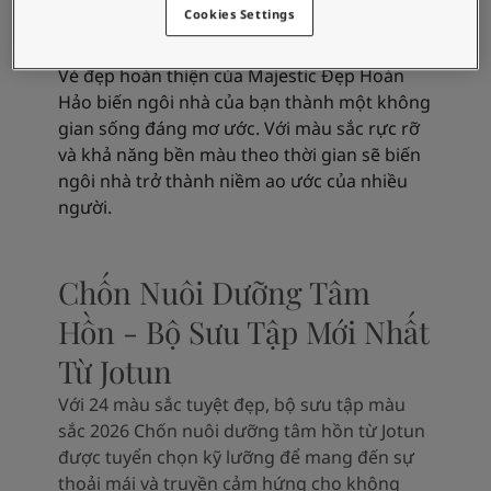
Hảo Mờ
Cookies Settings
Vẻ đẹp hoàn thiện của Majestic Đẹp Hoàn
Hảo biến ngôi nhà của bạn thành một không
gian sống đáng mơ ước. Với màu sắc rực rỡ
và khả năng bền màu theo thời gian sẽ biến
ngôi nhà trở thành niềm ao ước của nhiều
người.
Chốn Nuôi Dưỡng Tâm
Hồn - Bộ Sưu Tập Mới Nhất
Từ Jotun
Với 24 màu sắc tuyệt đẹp, bộ sưu tập màu
sắc 2026 Chốn nuôi dưỡng tâm hồn từ Jotun
được tuyển chọn kỹ lưỡng để mang đến sự
thoải mái và truyền cảm hứng cho không