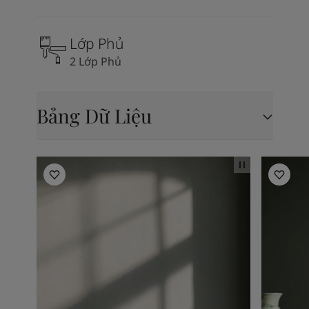
Lớp Phủ
2 Lớp Phủ
Bảng Dữ Liệu
Living Room Inspiration
Living R