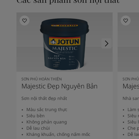
SƠN PHỦ HOÀN THIỆN
SƠN PHỦ
Majestic Đẹp Nguyên Bản
Majes
Sơn nội thất đẹp nhất
Nhà san
Màu sắc trung thực
Làm s
Siêu bền
Siêu 
Không phản quang
Siêu 
Dễ lau chùi
Che p
Kháng khuẩn, chống nấm mốc
Dễ la