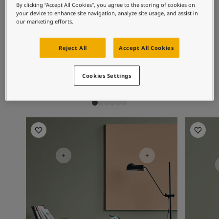
Cảm Hứng Cho Không Gian Sống
By clicking “Accept All Cookies”, you agree to the storing of cookies on
Matching colours
Bài viết
your device to enhance site navigation, analyze site usage, and assist in
our marketing efforts.
Our Services
Contact Us
9918
3377
99
Công Cụ Phối Màu
Reject All
Accept All Cookies
Morning Fog
Slate Lavender
Pu
Tìm Đại Lý
Tìm kiếm tài liệu kỹ thuật
Cookies Settings
Dữ liệu
Chốn Nuôi Dưỡng Tâm Hồn - Bộ Sưu Tập Mới Nhất Từ Jotun
Văn phòng
Văn phò