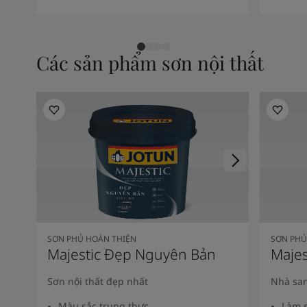
Các sản phẩm sơn nội thất
SƠN PHỦ HOÀN THIỆN
SƠN PHỦ
Majestic Đẹp Nguyên Bản
Majes
Sơn nội thất đẹp nhất
Nhà san
Màu sắc trung thực
Làm s