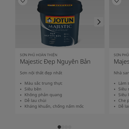
SƠN PHỦ HOÀN THIỆN
SƠN PHỦ
Majestic Đẹp Nguyên Bản
Majes
Sơn nội thất đẹp nhất
Nhà san
Màu sắc trung thực
Làm s
Siêu bền
Siêu 
Không phản quang
Siêu 
Dễ lau chùi
Che p
Kháng khuẩn, chống nấm mốc
Dễ la