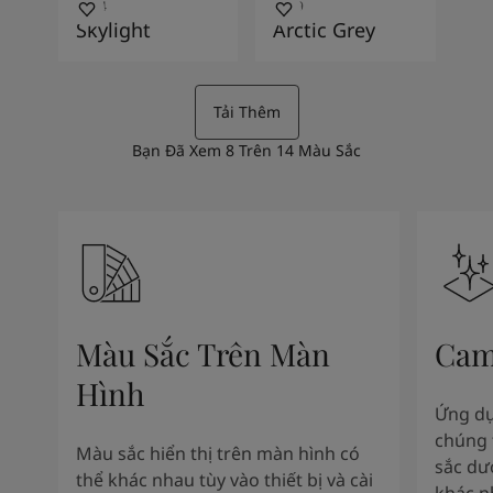
1624
5249
Skylight
Arctic Grey
Tải Thêm
Bạn Đã Xem
8
Trên
14
Màu Sắc
Màu Sắc Trên Màn
Cam
Hình
Ứng dụ
chúng 
Màu sắc hiển thị trên màn hình có
sắc dư
thể khác nhau tùy vào thiết bị và cài