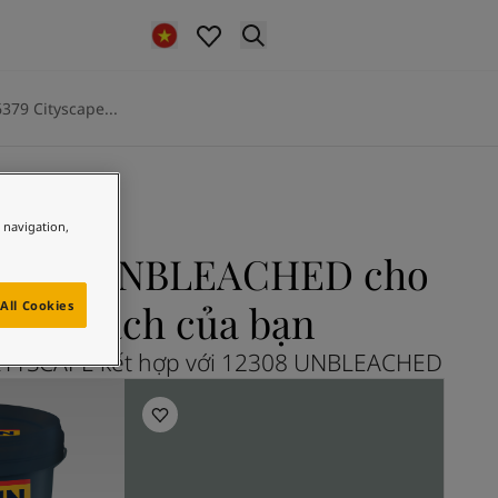
6379 Cityscape...
e navigation,
PE và UNBLEACHED cho
ng khách của bạn
All Cookies
ITYSCAPE kết hợp với 12308 UNBLEACHED