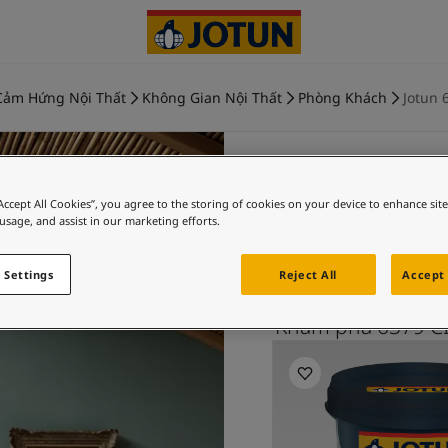
Cảm Hứng Nội Thất
Không Gian Nội Thất
Phòng Khách
Jotun 
“Accept All Cookies”, you agree to the storing of cookies on your device to enhance sit
 usage, and assist in our marketing efforts.
CITYSCA
phò
 Settings
Reject All
Accept 
Khám phá 6379 C