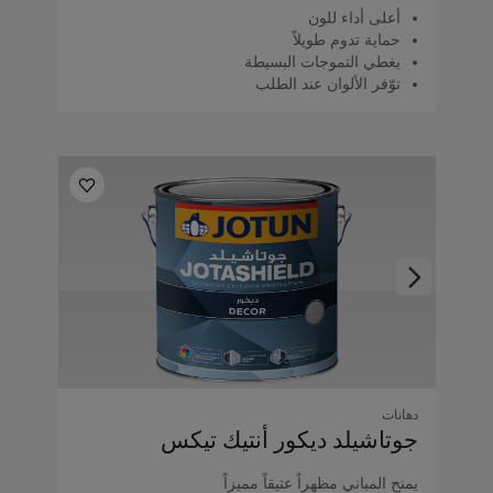
أعلى أداء للون
حماية تدوم طويلاً
يغطي التموجات البسيطة
توّفر الألوان عند الطلب
دهانات
جوتاشيلد ديكور أنتيك تيكس
يمنح المباني مظهراً عتيقاً مميزاً