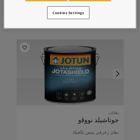
ألوان تدوم طويلا
مقاومة للغبار والأتربة
Cookies Settings
تطبيق من طبقة واحدة
دهانات
ﺟﻮﺗﺎﺷﻴﻠﺪ ﻧﻮوﭬو
دﻫﺎن زﺧﺮﻓﻲ ﻳﻨﺒﺾ ﺑﺎﻟﺤﻴﺎة