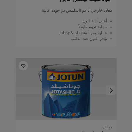
دهان خارجي ناعم االملمس ذو جودة عالية
أعلى أداء للون
حماية تدوم طويلاً
حماية من التشققات&nbsp;
توّفر اللون عند الطلب
دهانات