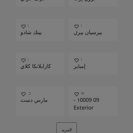
0498
0118
بيرسيان بيرل
بينك شادو
0565
0520
إمباير
كازابلانكا كلاي
10012
10009
09 10009 -
مارس دست
Exterior
المزيد