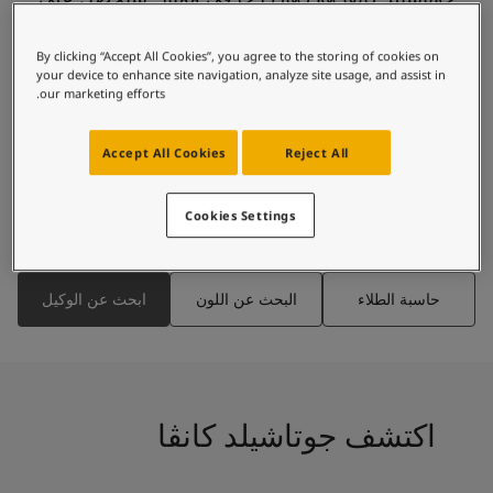
لمقالات
قوام بارز من الطبقة الأولى، بمظهر مثالي ومتانة يُعتمد
دماتنا
عليها
حجز خدمات الدهان
By clicking “Accept All Cookies”, you agree to the storing of cookies on
your device to enhance site navigation, analyze site usage, and assist in
Contact U
our marketing efforts.
لبحث عن موزع جوتن
ستندات المنتجات
جوتاشيلد كانڤا
Accept All Cookies
Reject All
حجز خدمات الدهان
قوام بارز
ساحات تنبض بالحياة - أحدث مجموعة ألوان جوتن
ألوان تدوم طويلا
ركة كبرى
Cookies Settings
مقاومة للغبار والأتربة
لدهانات الصناعية
تطبيق من طبقة واحدة
حاسبة الطلاء
البحث عن اللون
ابحث عن الوكيل
اكتشف جوتاشيلد كانڤا