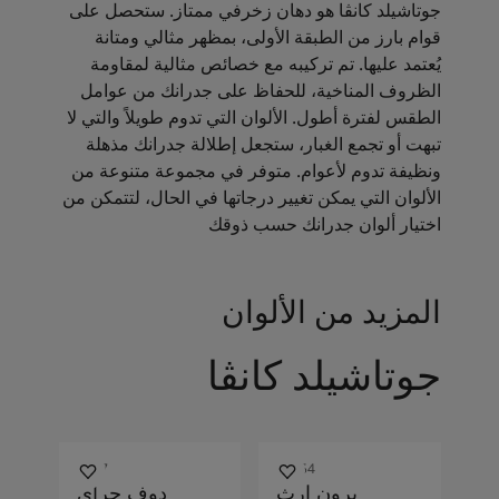
جوتاشيلد كانڤا هو دهان زخرفي ممتاز. ستحصل على
قوام بارز من الطبقة الأولى، بمظهر مثالي ومتانة
يُعتمد عليها. تم تركيبه مع خصائص مثالية لمقاومة
الظروف المناخية، للحفاظ على جدرانك من عوامل
الطقس لفترة أطول. الألوان التي تدوم طويلاً والتي لا
تبهت أو تجمع الغبار، ستجعل إطلالة جدرانك مذهلة
ونظيفة تدوم لأعوام. متوفر في مجموعة متنوعة من
الألوان التي يمكن تغيير درجاتها في الحال، لتتمكن من
اختيار ألوان جدرانك حسب ذوقك
المزيد من الألوان
جوتاشيلد كانڤا
0117
10254
برون إرث
دوف جراي