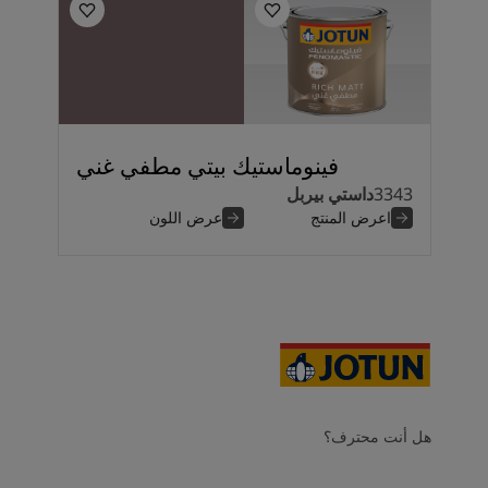
فينوماستيك بيتي مطفي غني
3343
داستي بيربل
اعرض المنتج
عرض اللون
هل أنت محترف؟