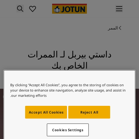
p nav label
لمنتجات
الممر
نتجات الدهان الداخلي
ميع منتجات الديكور الداخلي
نتجات الدهان الخارجي
ميع المنتجات الخارجية
داستي بيربل لـ الممرات
لألوان
الخاص بك
لوان الدهانات الداخلية
ميع ألوان الديكور الداخلي
استكشف 3343 داستي بيربل
لوان الدهانات الخارجية
By clicking “Accept All Cookies”, you agree to the storing of cookies on
ميع الألوان الخارجية
your device to enhance site navigation, analyze site usage, and assist in
فكار ملهمة للممرات
جموعة الألوان
our marketing efforts.
Colour tool
ينات ألوان جوتن
Accept All Cookies
Reject All
لإلهام
لهام ألوان الدهان الداخلي
Cookies Settings
لهام ألوان الدهان الخارجي