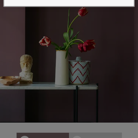
لمقالات
دماتنا
حجز خدمات الدهان
Contact U
لبحث عن موزع جوتن
ستندات المنتجات
ساحات تنبض بالحياة - أحدث مجموعة ألوان جوتن
ركة كبرى
لدهانات الصناعية