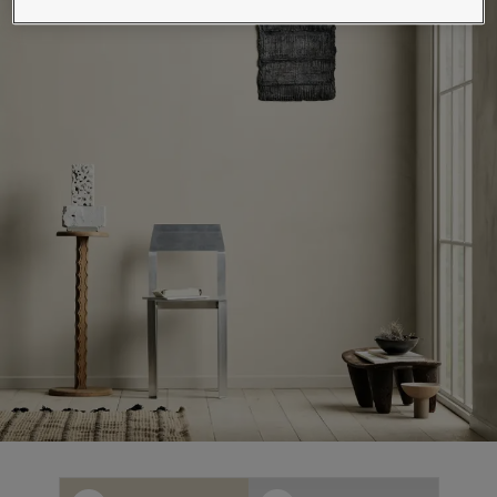
لمقالات
دماتنا
حجز خدمات الدهان
Contact U
لبحث عن موزع جوتن
ستندات المنتجات
ساحات تنبض بالحياة - أحدث مجموعة ألوان جوتن
ركة كبرى
لدهانات الصناعية