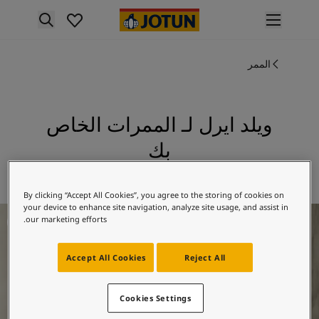
p nav label
لمنتجات
الممر
نتجات الدهان الداخلي
ميع منتجات الديكور الداخلي
نتجات الدهان الخارجي
ميع المنتجات الخارجية
ويلد ايرل لـ الممرات الخاص
لألوان
بك
لوان الدهانات الداخلية
ميع ألوان الديكور الداخلي
استكشف 1876 ويلد ايرل
لوان الدهانات الخارجية
By clicking “Accept All Cookies”, you agree to the storing of cookies on
ميع الألوان الخارجية
your device to enhance site navigation, analyze site usage, and assist in
فكار ملهمة للممرات
جموعة الألوان
our marketing efforts.
Colour tool
ينات ألوان جوتن
Accept All Cookies
Reject All
لإلهام
لهام ألوان الدهان الداخلي
Cookies Settings
لهام ألوان الدهان الخارجي