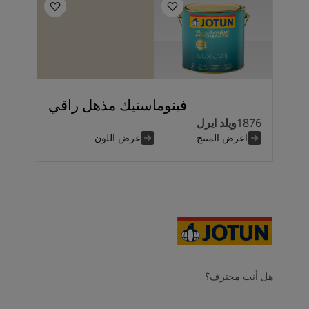
فينوماستيك مذهل راقي
1876
ويلد ايرل
اعرض المنتج
عرض اللون
هل أنت محترف؟