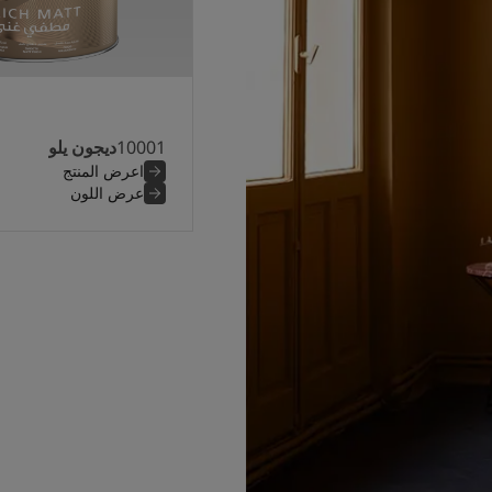
10001
ديجون يلو
اعرض المنتج
عرض اللون