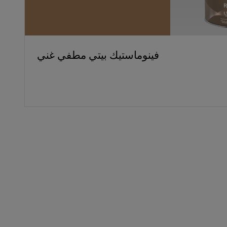
فينوماستيك بيتي مطفي غني