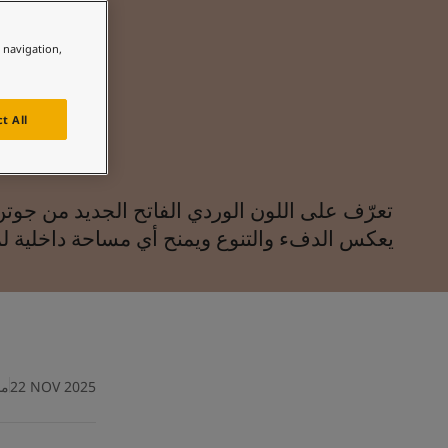
لمقالات
دماتنا
e navigation,
حجز خدمات الدهان
Contact U
لبحث عن موزع جوتن
t All
ستندات المنتجات
ساحات تنبض بالحياة - أحدث مجموعة ألوان جوتن
ركة كبرى
لدهانات الصناعية
يعكس الدفء والتنوع ويمنح أي مساحة داخلية لم
22 NOV 2025
مدة