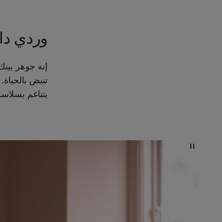
وردي دا
تنبض بالحياة. 
يتناغم بسلاس
أفكار ملهمة للمطبخ