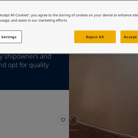
 바로가기
컬러를 찾고 계신가요?
“Accept All Cookies”, you agree to the storing of cookies on your device to enhance sit
 usage, and assist in our marketing efforts.
 바로가기
 Settings
Reject All
Accept 
 antifouling
hy shipowners and
d opt for quality