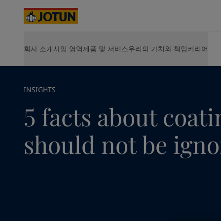
Cyprus
-
English
Czech Republic
-
English
Denmark
-
English
France
-
English
www.jotun.com - home
뉴스 & 인사이트
Jotun Insider
5
회사 소개
사업 영역
제품 및 서비스
우리의 가치와 책임
커리어
회사 소개
제품
지속가능성
JOTUN에서 커리어의 기회를 찾아보세요
솔루션 및 
Germany
-
English
실내 인테리어
요턴 소개
선박용 제품
환경
Vacancies
Hull Perf
Greece
-
English
사업 소개
에너지용 제품
사회
Opportunities for development
Hull Skati
Italy
-
English
선박
사업장 안내
건축 및 디자인용 제품
지배구조
Life at Jotun
Green Bui
Netherlands
핵심 가치
인프라용 제품
산업 기여
Career
-
English
Hardtop
INSIGHTS
연혁
경공업용 제품
에너지
요턴의 지속가능성
Jotamasti
Norway
-
English
5 facts about coati
사업 전략
제품 전체 보기
Jotachar
Poland
-
English
가치 창출
SteelMast
건축 및 디자인
Spain
-
English
경영진 및 이사회
전체 솔
should not be ign
Sweden
-
English
주주 정보
인프라
Türkiye
-
Turkish
요턴 소개
Türkiye
-
English
경공업
United Kingdom
-
English
Australia
-
English
Cambodia
-
English
China
-
Chinese
가정용 페인트와 
China
-
English