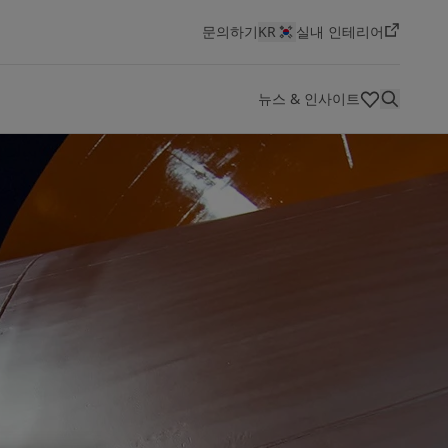
문의하기
KR
실내 인테리어
뉴스 & 인사이트
HSEQ(보건,안전,환경,품질)
색상
혁신 및 기술
대리점
기술 문서
회사 소개
채용 공고 보기
선박용 도료
에너지
건축 및 디자인
인프라
경공업
요턴은 세계적인 페인트 및 도료 제조사로, 최고의 품질과
Jotun은 역동적이고 혁신적인 환경에서 도전적이고 보람
선박 산업 개요
에너지 개요
건축 및 디자인 개요
인프라 개요
경공업개요
Jotun Insider
지속적인 혁신, 창의성을 바탕으로 성장해 왔습니다. 지난
있는 커리어를 원하는 분들에게 최고의 직장입니다. 새로
100년 동안 우리는 상징적인 건축물부터 아름다운 주거 공
운 기회를 탐색하고 당신만의 임팩트를 만들어보세요
간에 이르기까지 다양한 자산을 보호해 왔습니다.
채용 공고 보기
자세히 보기