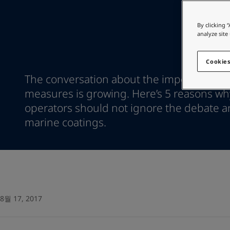
인테리어용 제품 사이트
Indonesia
-
English
Korea
-
한국어
가정용 페인트와 
By clicking 
Korea
-
영어
analyze site
인테리어용 제품 사이트
Malaysia
-
English
Myanmar
-
English
Cookies
Philippines
-
English
The conversation about the importance of
Singapore
-
English
measures is growing. Here’s 5 reasons w
Thailand
-
English
operators should not ignore the debate an
Vietnam
-
Vietnamese
Vietnam
marine coatings.
-
English
Egypt
-
English
India
-
English
Oman
-
English
Qatar
-
English
Saudi Arabia
-
English
UAE
-
English
8월 17, 2017
Brazil
-
English
Mexico
-
English