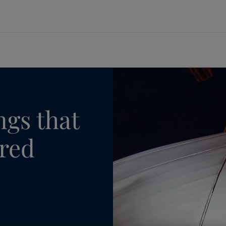
 facts about coatin...
브랜드
공급업체
선박
에너지
건축 및 디자인
인프라
경공업
기술 서비스
ormance Solutions
지속가능한 조달
벌크선 및 화물선
해양 석유 및 가스
미관 건축물
공항
자동차 부품
내화 설계 및 기술 지원
요턴 소개
ng Solutions
정책 및 절차
여객선
육상 석유, 가스 및 석유화학
가구 및 인테리어
토목 인프라
가전제품
도장 기술 자문
lding Solutions
공급업체 문의 정보
공급선
정유
랜드마크 교량
수자원 시설
가구
기술 교육
개요
풍력 발전
항만 및 항구
Batteries
개요
미디어 센터
c
교량
ngs that
건축물건축물
er
재무 및 연차 보고서
루션 및 브랜드 보기
ored
주거 공간을 위한 페인트
인테리어용 제품 사이트 바로가기
컬러를 찾고 계신가요?