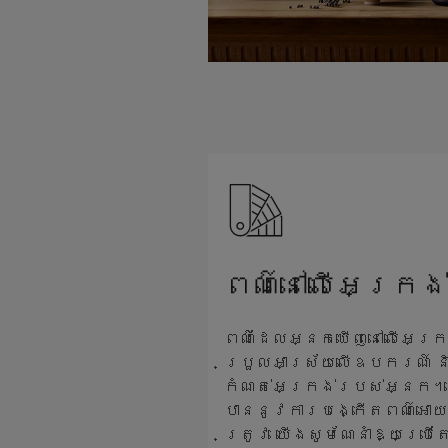
ពណ៌នៅលើអេក្រង់
ពណ៌ដែលអ្នកឃើញនៅលើអេក្រ
ប្រួលអាស្រ័យលើឧបករណ៍ 
កំណត់អេក្រង់របស់អ្នក។ ដ
បាននូវការបង្កើតពណ៌អោយ
ត្រូវ យើងសូមណែនាំឱ្យប្រ