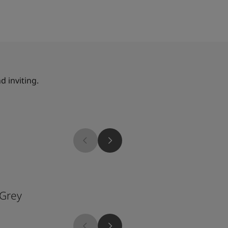
d inviting.
10235
 Grey
Sommersol