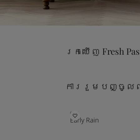
រកឃើញ Fresh Pas
ការរួមបញ្ចូលព
0486
Early Rain