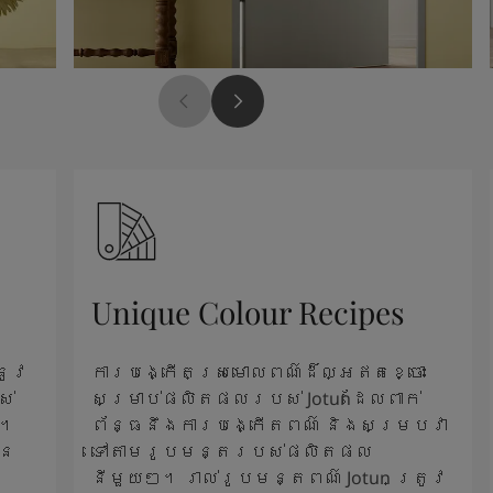
Unique Colour Recipes
នូវ
ការបង្កើតស្រមោលពណ៌ដ៏ល្អឥតខ្ចោះ
ស់
សម្រាប់ផលិតផលរបស់ Jotunដែលពាក់
ះ។
ព័ន្ធនឹងការបង្កើតពណ៌ និងសម្របវា
នៃ
ទៅតាមរូបមន្តរបស់ផលិតផល
នីមួយៗ។ រាល់រូបមន្តពណ៌ Jotun ត្រូវ