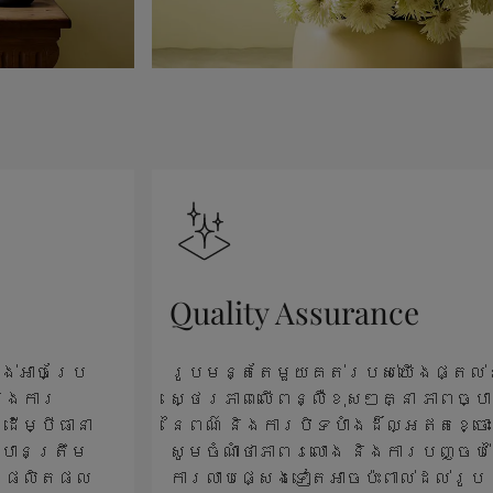
Quality Assurance
ង់អាចប្រែ
រូបមន្តតែមួយគត់របស់យើងផ្តល់
និងការ
ស្ថេរភាពលើពន្លឺខុសៗគ្នា ភាពច្បា
ើម្បីធានា
នៃពណ៌ និងការបិទបាំងដ៏ល្អឥតខ្ចោ
បានត្រឹម
សូមចំណាំថាភាពរលោង និងការបញ្ចប់
ើតែផលិតផល
ការលាបផ្សេងទៀតអាចប៉ះពាល់ដល់រូប