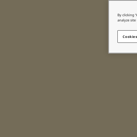
Blog សំរាប់ការរស់នៅដែលពោរពេញដោយការការបំផុសគំនិ
អត្ថបទ
By clicking 
លាបពណ៌ផ្ទះរបស់អ្នក
analyze site
ស្វែងរកដេប៉ូ
ឯកសារផលិតផល
Cookies
តារាង​ទិន្នន័យ
Soulful Spaces - ជម្រើសពណ៌ចុងក្រោយបំផុតពី Jotun