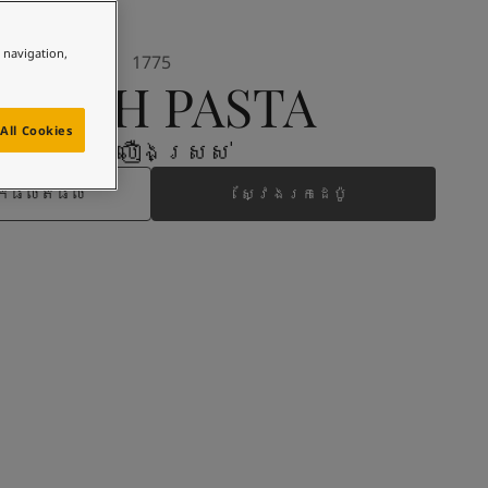
e navigation,
1775
FRESH PASTA
All Cookies
ពណ៌លឿងស្រស់
រកផលិតផល
ស្វែងរកដេប៉ូ