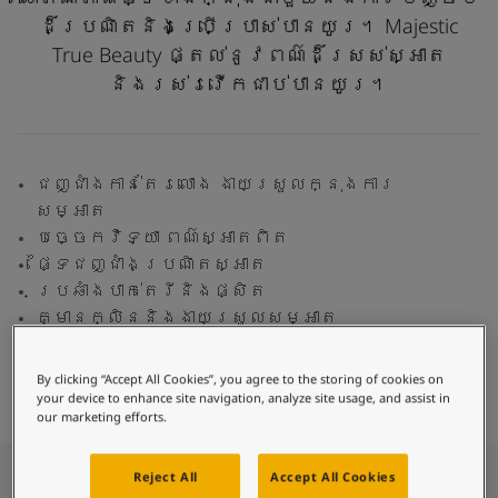
Blog សំរាប់ការរស់នៅដែលពោរពេញដោយការការបំផុសគំនិ
ដ៏ប្រណិតនិងប្រើប្រាស់បានយូរ។ Majestic
អត្ថបទ
True Beauty ផ្តល់នូវពណ៌ដ៏ស្រស់ស្អាត
លាបពណ៌ផ្ទះរបស់អ្នក
និងរស់រវើកជាប់បានយូរ។
ស្វែងរកដេប៉ូ
ឯកសារផលិតផល
តារាង​ទិន្នន័យ
Soulful Spaces - ជម្រើសពណ៌ចុងក្រោយបំផុតពី Jotun
ជញ្ជាំងកាន់តែរលោង ងាយស្រួលក្នុងការ
សម្អាត
បច្ចេកវិទ្យា ពណ៌ស្អាតពិត
ផ្ទៃជញ្ជាំងប្រណិតស្អាត
ប្រឆាំងបាក់តេរីនិងផ្សិត
គ្មានក្លិននិងងាយស្រួលសម្អាត
ម៉ាស៊ីនគណនា
ស្វែងរកពណ៌
ស្វែងរកដេប៉ូ
ថ្នាំលាប
By clicking “Accept All Cookies”, you agree to the storing of cookies on
your device to enhance site navigation, analyze site usage, and assist in
our marketing efforts.
Reject All
Accept All Cookies