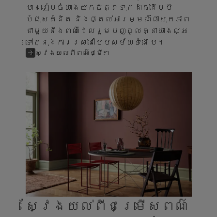
បានរៀបចំយ៉ាងយកចិត្តទុកដាក់ដើម្បី
បំផុសគំនិត និងផ្តល់អារម្មណ៏ផាសុកភាព
ជាមួយនឹងពណ៌ដែលរួមបញ្ចូលគ្នាយ៉ាងល្អ
ទៅក្នុងការរស់នៅបែបសម័យទំនើប។
ស្វែងយល់ពីពណ៌ថ្មីៗ
ស្វែងយល់ពីជម្រើសពណ៌