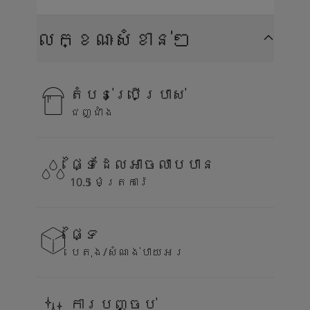
លក្ខណៈសំខាន់ៗ
តំបន់ប្រើប្រាស់
ជញ្ជាំង
ផ្ទៃដែលអាចលាបបាន
10.5 ម៉េត្រការ៉េ
ផ្ទៃ
បេតុង/សំណង់បាយអរ
ការបញ្ចប់