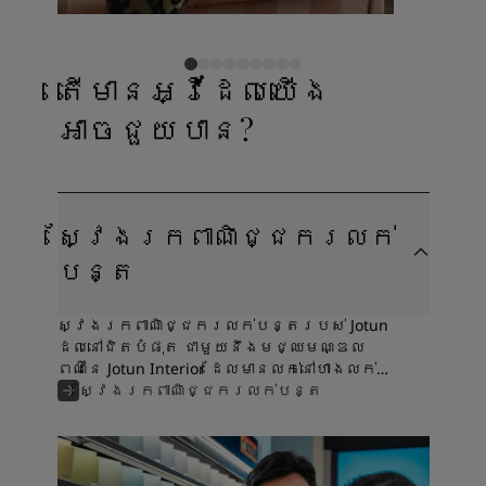
តើមានអ្វីដែលយើង
អាចជួយបាន?
ស្វែងរកពាណិជ្ជករលក់
បន្ត
ស្វែងរកពាណិជ្ជករលក់បន្តរបស់ Jotun
ដែលនៅជិតបំផុត ជាមួយនឹងមជ្ឈមណ្ឌល
ពណ៌នៃ Jotun Interior ដែលមានលក់នៅហាងលក់
រាយភាគច្រើន។
ស្វែងរកពាណិជ្ជករលក់បន្ត