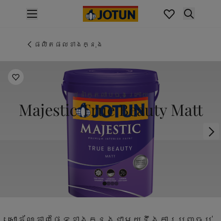
p nav label
ផលិតផល
គំនូរខាងក្នុង
ផលិតផលខាងក្នុង
ផលិតផលខាងក្នុង
គំនូរខាងក្រៅ
ផលិតផលផ្នែកខាងក្រៅ
ពណ៌
ថ្នាំកូតលាបចុងក្រោយ
ពណ៌ថ្នាំលាបខាងក្នុង
Majestic True Beauty Matt
ពណ៌ខាងក្នុងទាំងអស់។
ពណ៌ថ្នាំលាបខាងក្រៅ
ពណ៌ខាងក្រៅទាំងអស់។
ជម្រើសពណ៌
Colour Tools
គំរូរពណ៌
ការបំផុសគំនិត
ការបំផុសគំនិតពីផ្នែកខាងក្នុងផ្ទះ
ការបំផុសគំនិតពីផ្នែកខាងក្រៅផ្ទះ
សោភ័ណភាពផ្ទៃខាងក្នុងជាមួយនឹងការបញ្ចប់