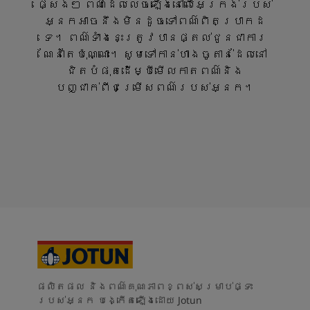
ផ្សេងៗ ពណ៌ដែលលេចឡើងនៅលើអេក្រង់របស់
អ្នកអាចនឹងមិនដូចទៅពណ៌ពិតប្រាកដ
ទេ។ ពណ៌ទាំងនេះត្រូវបានផ្តល់ជូនជាការ
ណែនាំតែប៉ុណ្ណោះ។ សូមទៅកាន់ហាងចូតាន់ដែលនៅ
ជិតបំផុតដើម្បីមើលកាតពណ៌និង
បញ្ជាក់ពីជម្រើសពណ៌របស់អ្នក។
ផលិតផល និងពណ៌គុណភាពខ្ពស់សម្រាប់ផ្ទះ
របស់អ្នក បង្កើតឡើងដោយ Jotun