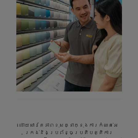
ដោយសារតែភាពខុសគ្នាក្នុងការកំណត់អេ
ក្រង់និងប្រព័ន្ធប្រតិបត្តិការ