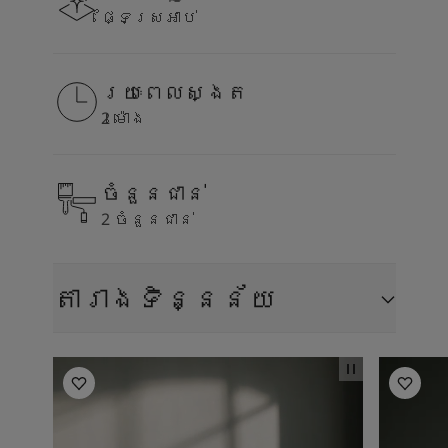
ផ្ទៃស្រអាប់
រយៈពេលស្ងត
2 ម៉ោង
ចំនួនជាន់
2 ចំនួនជាន់
តារាង​ទិន្នន័យ
Living Room Inspiration
Living R