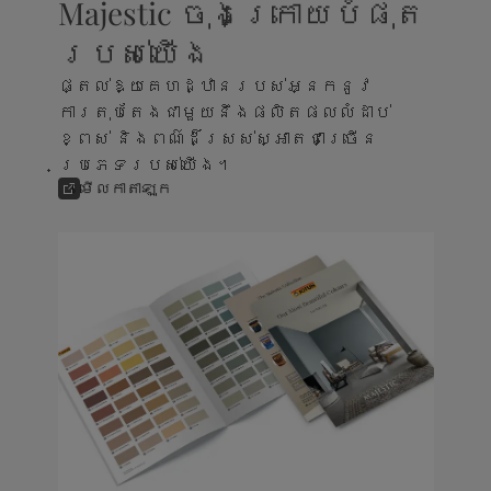
Majestic ចុងក្រោយបំផុត
របស់យើង
ផ្តល់ឱ្យគេហដ្ឋានរបស់អ្នកនូវ
ការតុបតែងជាមួយនឹងផលិតផលលំដាប់
ខ្ពស់ និងពណ៌ដ៏ស្រស់ស្អាតជាច្រើន
ប្រភេទរបស់យើង។
មើលកាតាឡុក