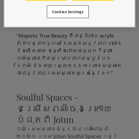
រកឃើញ Majestic True
Cookies Settings
Beauty Matt
"Majestic True Beauty គឺជាថ្នាំលាប acrylic
លំដាប់ថ្នាក់ខ្ពស់ ដែលផ្តល់នូវភាពរលោង
និងឆើតឆាយ បង្កើតដោយបច្ចេកវិទ្យា
ពណ៌ស្អាតពិតសម្រាប់ភាពសម្បូរបែប
នៃពណ៌ និងងាយស្រួលក្នុងការលាងសម្អាត
ធានានូវភាពស្រស់ស្អាតយូរអង្វែង។"
Soulful Spaces -
ជម្រើសពណ៌ចុងក្រោយ
បំផុតពី Jotun
ពណ៌ស្រស់ស្អាតចំនួន ២៤ ពណ៌នៅឆ្នាំ
២០២៦ របស់ Jotun Soulful Spaces ត្រូវ