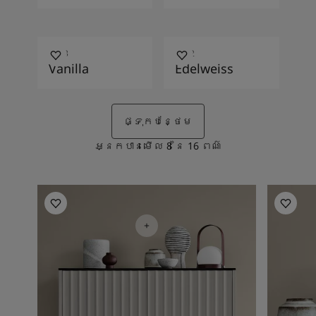
1453
1622
Vanilla
Edelweiss
ផ្ទុកបន្ថែម
អ្នកបានមើល
8
នៃ
16
ពណ៌
Living Room Inspiration
Living R