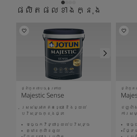
ផលិតផលខាងក្នុង
ថ្នាំកូតលាបចុងក្រោយ
ថ្នាំកូ
Majestic Sense
Majes
ស្រស់ស្អាតឥតខ្ចោះ និងខ្យល់
ជញ្ជាំ
បរិសុទ្ធក្នុងផ្ទះ
ការសម
បច្ចេកវិទ្យាខ្យល់បរិសុទ្ធ
បច្ច
គ្មានក្លិនឆួល
ផ្ទៃ
ផ្ទៃរលោងប្រណិត
ប្រឆ