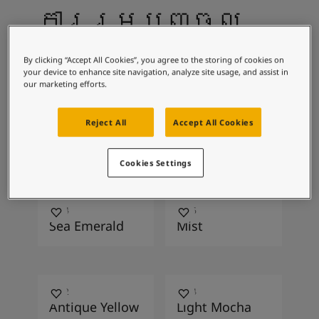
Blog សំរាប់ការរស់នៅដែលពោរពេញដោយការការបំផុសគំនិ
ការរួមបញ្ចូល
អត្ថបទ
លាបពណ៌ផ្ទះរបស់អ្នក
ពណ៌ដែលបានណែនាំ
ស្វែងរកដេប៉ូ
By clicking “Accept All Cookies”, you agree to the storing of cookies on
ឯកសារផលិតផល
your device to enhance site navigation, analyze site usage, and assist in
our marketing efforts.
តារាង​ទិន្នន័យ
Soulful Spaces - ជម្រើសពណ៌ចុងក្រោយបំផុតពី Jotun
8199
8252
Reject All
Accept All Cookies
Sugar Cane
Green
Harmony
Cookies Settings
6084
1376
Sea Emerald
Mist
1392
2024
Antique Yellow
Light Mocha