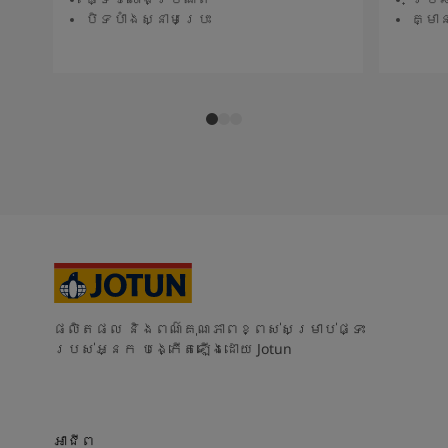
បិទបាំងស្នាមប្រេះ
គ្មា
ផលិតផល និងពណ៌គុណភាពខ្ពស់សម្រាប់ផ្ទះ
របស់អ្នក បង្កើតឡើងដោយ Jotun
អាជីព