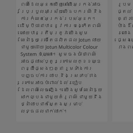
ពណ៌ដែលអ្នកឃើញនៅលើអេក្រង់អាច
រូបម
ប្រែប្រួលអាស្រ័យលើឧបករណ៍ និង
ផ្តល់
ការកំណត់អេក្រង់របស់អ្នក។
គ្នា 
ដើម្បីធានាបាននូវការបង្កើតពណ៌
បាំងដ
អោយបានត្រឹមត្រូវ យើងសូម
រលោង 
ណែនាំឱ្យប្រើតែផលិតផល Jotun លាយ
ផ្សេង
ជាមួយដោយ Jotun Multicolor Colour
រាងព
System ប៉ុណ្ណោះ។ សូមចងចាំថាពណ៌
អាចផ្លាស់ប្តូរក្រោមលក្ខខណ្ឌ
ពន្លឺផ្សេងៗគ្នា រួមទាំងការ
បញ្ចប់ការលាប និងស្រទាប់ខាង
ក្រោមអាចប៉ះពាល់ដល់របៀប
ដែលពណ៌លេចឡើង។ យើងសូមណែនាំឱ្យ
សាកល្បងជាមួយគំរូពណ៌ ជាមួយនឹង
ថ្នាំលាបជាក់ស្តែងសម្រាប់
លទ្ធផលជាក់លាក់។