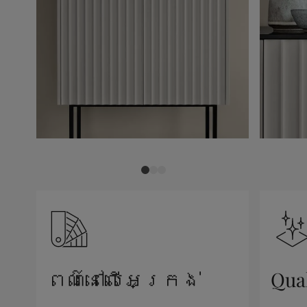
ពណ៌នៅលើអេក្រង់
Qua