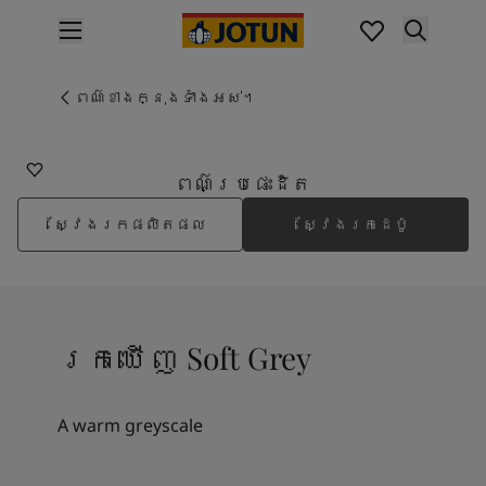
p nav label
ផលិតផល
គំនូរខាងក្នុង
ពណ៌ខាងក្នុងទាំងអស់។
0394
ផលិតផលខាងក្នុង
SOFT GREY
គំនូរខាងក្រៅ
ផលិតផលផ្នែកខាងក្រៅ
ពណ៌ប្រផេះដិត
ពណ៌
ស្វែងរកផលិតផល
ស្វែងរកដេប៉ូ
ពណ៌ថ្នាំលាបខាងក្នុង
ពណ៌ខាងក្នុងទាំងអស់។
ពណ៌ថ្នាំលាបខាងក្រៅ
ពណ៌ខាងក្រៅទាំងអស់។
ជម្រើសពណ៌
រកឃើញ Soft Grey
Colour Tools
គំរូរពណ៌
ការបំផុសគំនិត
A warm greyscale
ការបំផុសគំនិតពីផ្នែកខាងក្នុងផ្ទះ
ការបំផុសគំនិតពីផ្នែកខាងក្រៅផ្ទះ