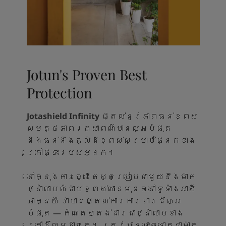
Jotun's Proven Best
Protection
Jotashield Infinity
ផ្តល់នូវភាពធន់ខ្ពស់
សមត្ថភាពរក្សាពណ៌បានល្អបំផុត
និងធន់នឹងធូលីដីខ្ពស់សម្រាប់ផ្នែកខាង
ក្រៅផ្ទះរបស់អ្នក។
នៅក្នុងការធ្វើតេស្តប្រៀបជាមួយនឹងម៉ាក
ថ្នាំលាបលំដាប់ខ្ពស់ឈានមុខគេនៅទូទាំងអាស៊ី
អាគ្នេយ៍ វាបានផ្តល់ការការពារដ៏ល្អ
បំផុត — កំណត់ស្តង់ដារជាថ្នាំលាបខាង
ក្រៅដ៏ល្អដាច់គេ។ ត្រូវបានបោះឆ្នោតជាម៉ាក