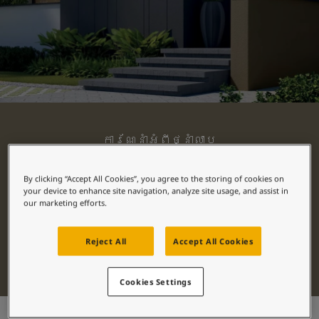
Blog សំរាប់ការរស់នៅដែលពោរពេញដោយការការបំផុសគំនិ
អត្ថបទ
លាបពណ៌ផ្ទះរបស់អ្នក
ស្វែងរកដេប៉ូ
ឯកសារផលិតផល
តារាង​ទិន្នន័យ
Soulful Spaces - ជម្រើសពណ៌ចុងក្រោយបំផុតពី Jotun
ការណែនាំអំពីថ្នាំលាប
គំនូរខាងក្រៅ
By clicking “Accept All Cookies”, you agree to the storing of cookies on
ស្វែងរកថ្នាំលាបខាងក្រៅដែលសាកសមនឹង
your device to enhance site navigation, analyze site usage, and assist in
our marketing efforts.
ផ្ទះរបស់អ្នក។ ស្វែងយល់ពីថ្នាំលាប
លំដាប់ខ្ពស់របស់យើង ហើយជ្រើសរើស
ផលិតផលល្អបំផុតសម្រាប់សម្រស់ និង
Reject All
Accept All Cookies
ការការពារយូរអង្វែង។
Cookies Settings