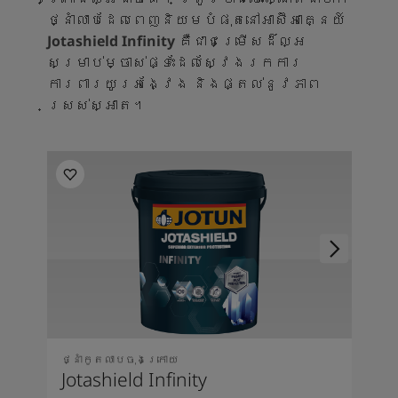
ថ្នាំលាបដែលពេញនិយមបំផុតនៅអាស៊ីអាគ្នេយ៍
Jotashield Infinity
គឺជាជម្រើសដ៏ល្អ
សម្រាប់ម្ចាស់ផ្ទះដែលស្វែងរកការ
ការពារយូរអង្វែង និងផ្តល់នូវភាព
ស្រស់ស្អាត។
ថ្នាំកូតលាបចុងក្រោយ
Jotashield Infinity