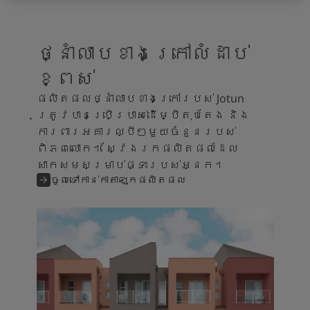
ថ្នាំលាបខាងក្រៅលំដាប់
ខ្ពស់
ផលិតផលថ្នាំលាបខាងក្រៅរបស់ Jotun
ត្រូវបានប្រើប្រាស់ដើម្បីតុបតែង និង
ការពារអគារល្បីៗមួយចំនួនរបស់
ពិភពលោក។ ស្វែងរកផលិតផលដែល
សាកសមសម្រាប់ផ្ទះរបស់អ្នក។
ចូលទៅកាន់កាតាឡុកផលិតផល