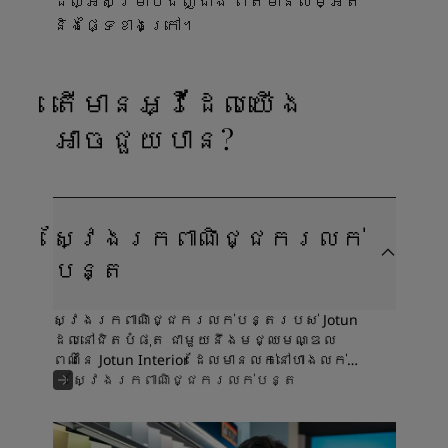
ដ៏ល្អសម្រាប់ជញ្ជាំង ព័ត៌មានលម្អិត
និងផ្ទៃខាងក្រៅ។
តើមានអ្វីដែលយើង
អាចជួយបាន?
ស្វែងរកពាណិជ្ជករលក់
បន្ត
ស្វែងរកពាណិជ្ជករលក់បន្តរបស់ Jotun
ដែលនៅជិតបំផុត ជាមួយនឹងមជ្ឈមណ្ឌល
ពណ៌នៃ Jotun Interior ដែលមានលក់នៅហាងលក់
រាយភាគច្រើន។
ស្វែងរកពាណិជ្ជករលក់បន្ត