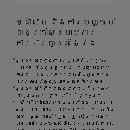
ថ្នាំលាប និងការបញ្ចប់
ខាងក្រៅសម្រាប់ការ
ការពារយូរអង្វែង
ស្វែងយល់ពីថ្នាំលាបខាងក្រៅលំដាប់ខ្ពស់
របស់យើង ដែលត្រូវបានរចនាឡើងដើម្បី
ការពារ និងបង្កើនភាពធន់នៃផ្នែកខាង
មុខអគារនៅក្នុងអាកាសធាតុទាំងអស់។
ស្វែងយល់អំពីភាពធន់ ភាពធន់នឹងអាកាស
ធាតុ និងការបញ្ចប់ ដើម្បីជួយអ្នក
ជ្រើសរើសដំណោះស្រាយខាងក្រៅដែលសមស្រប
សម្រាប់គម្រោងរបស់អ្នក។ រុករកយ៉ាង
ងាយស្រួលទៅកាន់បញ្ជីពេញលេញនៃថ្នាំលាប
ខាងក្រៅរបស់យើង ហើយស្វែងរកផលិតផល