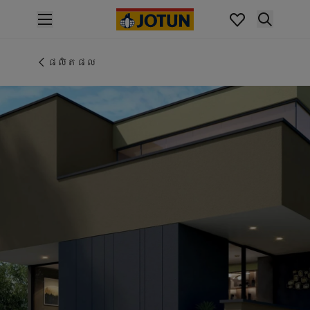
p nav label
ផលិតផល
គំនូរខាងក្នុង
ផលិតផល
ផលិតផលខាងក្នុង
គំនូរខាងក្រៅ
ផលិតផលផ្នែកខាងក្រៅ
ពណ៌
ពណ៌ថ្នាំលាបខាងក្នុង
ពណ៌ខាងក្នុងទាំងអស់។
ពណ៌ថ្នាំលាបខាងក្រៅ
ពណ៌ខាងក្រៅទាំងអស់។
ជម្រើសពណ៌
Colour Tools
គំរូរពណ៌
ការបំផុសគំនិត
ការបំផុសគំនិតពីផ្នែកខាងក្នុងផ្ទះ
ការបំផុសគំនិតពីផ្នែកខាងក្រៅផ្ទះ