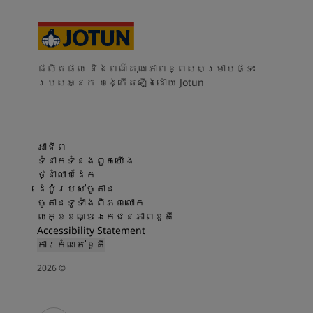
ផលិតផល និងពណ៌គុណភាពខ្ពស់សម្រាប់ផ្ទះ
របស់អ្នក បង្កើតឡើងដោយ Jotun
អាជីព
ទំនាក់ទំនងពួកយើង
ថ្នាំលាបដែក
ដេប៉ូរបស់ចូតាន់
ចូតាន់ទូទាំងពិភពលោក
លក្ខខណ្ឌឯកជនភាពខូគី
Accessibility Statement
ការកំណត់ខូគី
2026
©