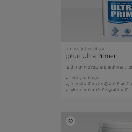
ស្រទាប់ថ្នាំលាបដំបូង
Jotun Ultra Primer
ថ្នាំទ្រនាប់លាយជាមួយទឹកសម្រា
ជាប់ល្អបំផុត
ប្រឆាំងនឹងការឡើងអំបិល ន
សាកសមសម្រាប់ជញ្ជាំងថ្មី
អានបន្