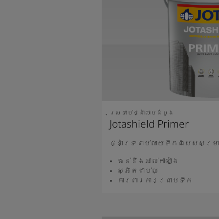
ស្រទាប់ថ្នាំលាបដំបូង
Jotashield Primer
ថ្នាំទ្រនាប់លាយទឹកពិសេសសម្រា
ធន់នឹងអាល់កាឡាំង
ស្អិតជាប់ល្
ការពារការជ្រាបទឹក
អានបន្