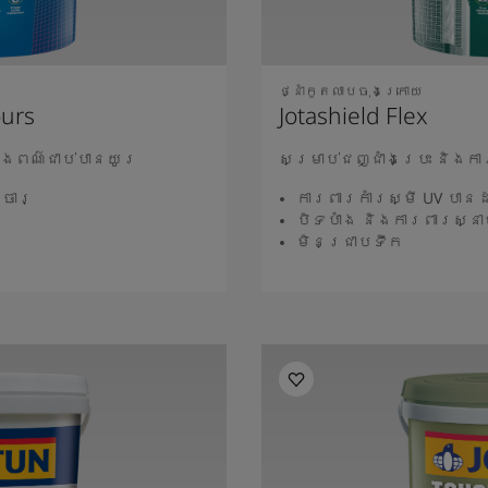
ថ្នាំកូតលាបចុងក្រោយ
ours
Jotashield Flex
ឹងពណ៌ជាប់បានយូរ
សម្រាប់ជញ្ជាំងប្រេះ និង
ចារ្
ការពារកាំរស្មី UV បាន
បិទបាំង និងការពារស្នាម
មិនជ្រាបទឹក
ថែម
អា