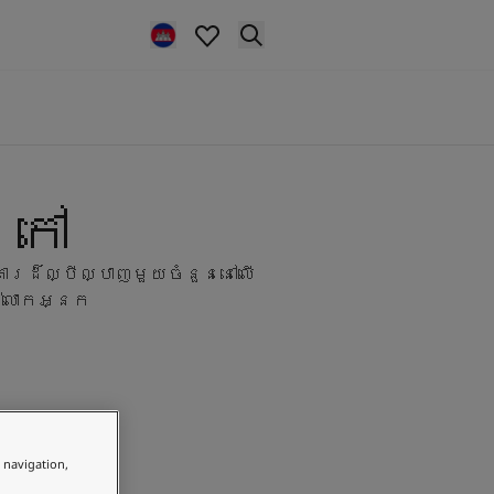
រៅ
រដ៏ល្បីល្បាញមួយចំនួននៅលើ
់លោកអ្នក
e navigation,