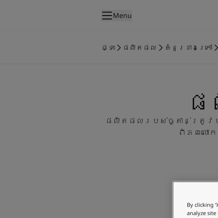
p nav label
Menu
ផលិតផល
គំនូរខាងក្នុង
ផ្ទះ
ផលិតផល
គំនូរខាងក្រៅ
ផលិតផលខាងក្នុង
គំនូរខាងក្រៅ
ផលិតផលផ្នែកខាងក្រៅ
ផល
ពណ៌
ពណ៌ថ្នាំលាបខាងក្នុង
ពណ៌ខាងក្នុងទាំងអស់។
ផលិតផលរបស់ចូតាន់ត្រូវបា
ពណ៌ថ្នាំលាបខាងក្រៅ
ពិភពលោក
ពណ៌ខាងក្រៅទាំងអស់។
ជម្រើសពណ៌
Colour Tools
គំរូរពណ៌
ការបំផុសគំនិត
ការបំផុសគំនិតពីផ្នែកខាងក្នុងផ្ទះ
By clicking 
ការបំផុសគំនិតពីផ្នែកខាងក្រៅផ្ទះ
analyze site