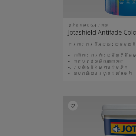
ថ្នាំកូតលាបចុងក្រោយ
Jotashield Antifade Col
ការការពារដ៏អស្ចារ្យជាមួយន
ពណ៌ការពារកាំរស្មីយូវីដ៏អស្
កាត់បន្ថយសីតុណ្ណភាព
ប្រឆាំងនឹងស្នាមដាមទឹក
ជាប់ពណ៌បានរហូតដល់ 8ឆ្នាំ
អានបន្