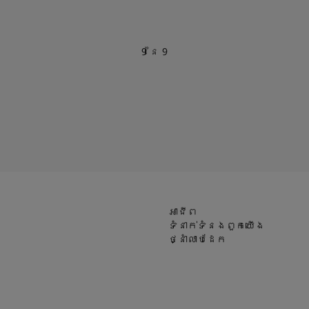
ថែម
9
នៃ
9
អាជីព
ទំនាក់ទំនងពួកយើង
ថ្នាំលាបដែក