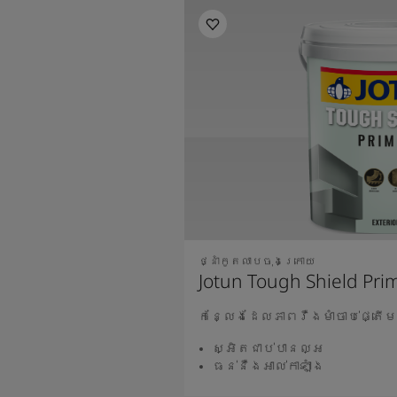
ថ្នាំកូតលាបចុងក្រោយ
Jotun Tough Shield Pri
កន្លែងដែលភាពរឺងមាំចាប់ផ្តើម
ស្អិតជាប់បានល្អ
ធន់នឺងអាល់កាឡាំង