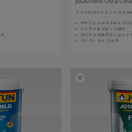
Jotashield Ultra Cle
ទប់ទល់ភាពកខ្វក់ សម្អា
កាត់បន្ថយការតោងជាប់ធ
ធន់នឹងស្នាមប្រឡាក់
ុត
លាងសម្អាតដោយខ្លួនឯ
ការពារបាន ៨ឆ្នាំ
ថែម
អា