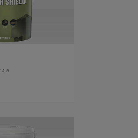
អ្នក
នបន្ថែម