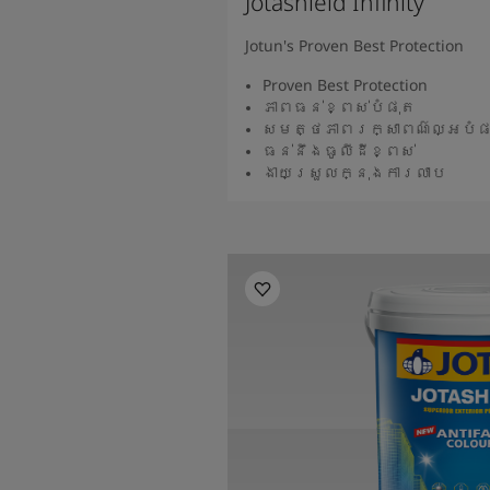
Jotashield Infinity
Jotun's Proven Best Protection
Proven Best Protection
ភាពធន់ខ្ពស់បំផុត
សមត្ថភាពរក្សាពណ៌ល្អបំផ
ធន់នឹងធូលីដីខ្ពស់
ងាយស្រួលក្នុងការលាប
អានបន្