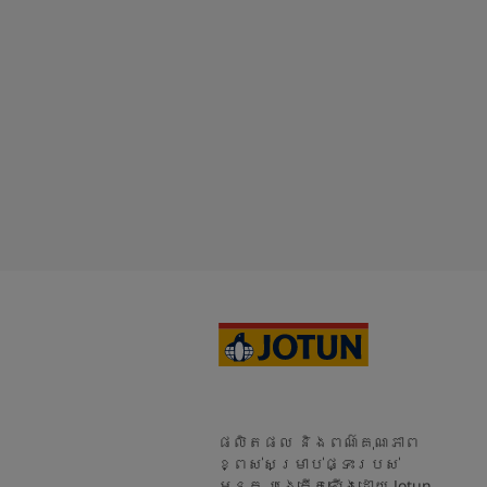
អានបន្
ផលិតផល និងពណ៌គុណភាព
ខ្ពស់សម្រាប់ផ្ទះរបស់
អ្នក បង្កើតឡើងដោយ Jotun