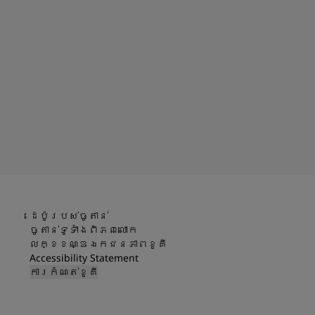
ដេប៉ូរបស់ចូតាន់
ចូតាន់ទូទាំងពិភពលោក
លក្ខខណ្ឌឯកជនភាពខូគី
Accessibility Statement
ការកំណត់ខូគី