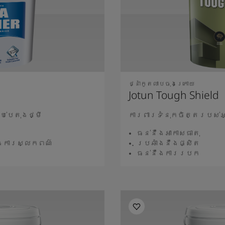
ថ្នាំកូតលាបចុងក្រោយ
Jotun Tough Shield
ប់បេតុងថ្មី
ការពារទំនុកចិត្តរបស់
ធន់នឺងអាកាសធាតុ
ិងការស្លកពណ៌
ប្រឆាំងនឺងផ្សិត
ធន់នឺងការរបក
ថែម
អា