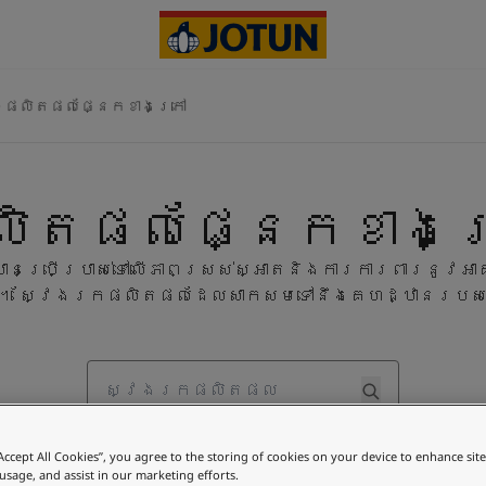
ផលិតផលផ្នែកខាងក្រៅ
ិតផលផ្នែកខាងក្
នប្រើប្រាស់ទៅលើភាពស្រស់ស្អាតនិងការការពារនូវអាគា
។ ស្វែងរកផលិតផលដែលសាកសមទៅនឹងគេហដ្ឋានរបស
Search
“Accept All Cookies”, you agree to the storing of cookies on your device to enhance sit
 usage, and assist in our marketing efforts.