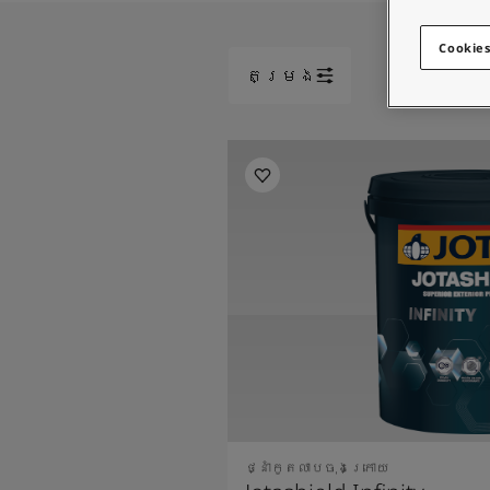
Blog សំរាប់ការរស់នៅដែលពោរពេញដោយការការបំផុសគំនិ
អត្ថបទ
Cookies
លាបពណ៌ផ្ទះរបស់អ្នក
តម្រង
ស្វែងរកដេប៉ូ
ឯកសារផលិតផល
តារាង​ទិន្នន័យ
Soulful Spaces - ជម្រើសពណ៌ចុងក្រោយបំផុតពី Jotun
ថ្នាំកូតលាបចុងក្រោយ