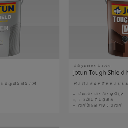
ថ្នាំកូតលាបចុងក្រោយ
Jotun Tough Shield
ប់ជញ្ជាំងខាងក្រៅ
ការពារទំនុកចិត្តរបស់
ព័ណការពារកាំរស្មី​​UV
ប្រឆាំងនឺងផ្សិត
លាក់បាំងស្នាមប្រលាក់
ថែម
អា