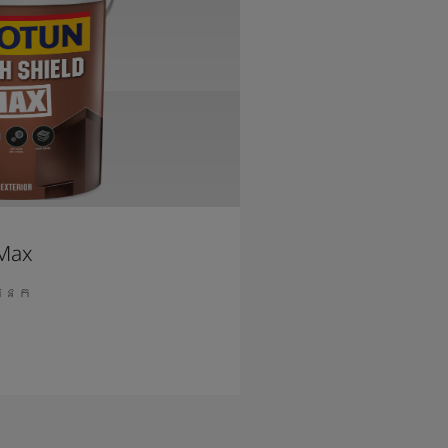
 Max
អ្នក
នបន្ថែម