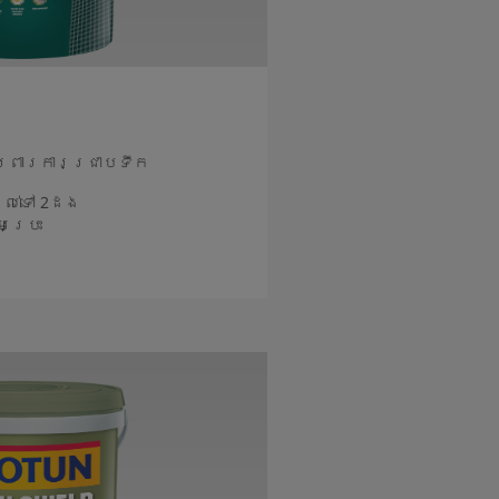
ការពារការជ្រាបទឹក
ដល់ទៅ 2ដង
ប្រេះ
នបន្ថែម