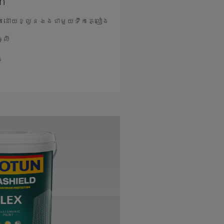
an
តដោយខ្លួនឯងជាមួយទឹកភ្លៀង
ូលី
ង
នបន្ថែម