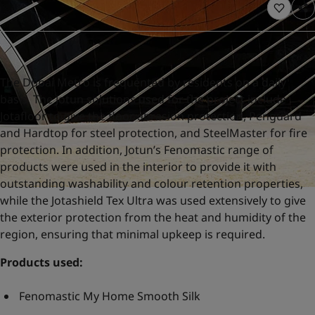
United States
-
English
Global site
-
English
The Dubai Metro is frequented by residents on a daily
basis. The Jotun solutions used for the project include
Jotafloor to give the floor abrasion protection, Penguard
and Hardtop for steel protection, and SteelMaster for fire
protection. In addition, Jotun’s Fenomastic range of
products were used in the interior to provide it with
outstanding washability and colour retention properties,
while the Jotashield Tex Ultra was used extensively to give
the exterior protection from the heat and humidity of the
region, ensuring that minimal upkeep is required.
Products used:
Fenomastic My Home Smooth Silk