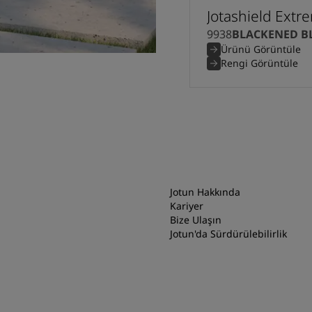
Jotashield Extr
9938
BLACKENED B
Ürünü Görüntüle
Rengi Görüntüle
Jotun Hakkında
Kariyer
Bize Ulaşın
Jotun'da Sürdürülebilirlik