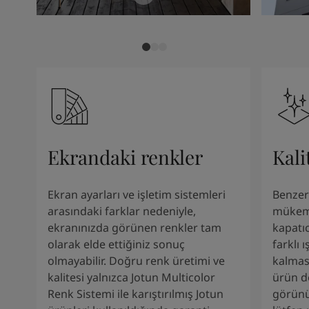
Kenya
-
English
Kuwait
-
Arabic
Lebanon
-
English
Libya
-
English
Madagascar
-
English
Mauritius
-
English
Morocco
-
Arabic
Morocco
-
French
Mozambique
-
English
Namibia
-
English
Ekrandaki renkler
Kali
Nigeria
-
English
Oman
-
Arabic
Ekran ayarları ve işletim sistemleri
Benzers
Oman
-
English
arasındaki farklar nedeniyle,
mükem
Pakistan
-
English
ekranınızda görünen renkler tam
kapatı
Qatar
-
Arabic
olarak elde ettiğiniz sonuç
farklı 
Qatar
-
English
olmayabilir. Doğru renk üretimi ve
kalması
Saudi
-
Arabic
kalitesi yalnızca Jotun Multicolor
ürün d
Saudi
-
English
Renk Sistemi ile karıştırılmış Jotun
görünü
Senegal
-
English