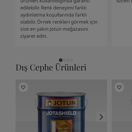
ürünleri kullanıldığında garanti
lütfen
South Africa
-
English
edilebilir. Renk deneyimi farklı
Sri Lanka
-
English
aydınlatma koşullarında farklı
Sudan
-
Arabic
olabilir. Örnek renkleri görmek için
Syria
-
Arabic
size en yakın Jotun mağazasını
Tanzania
-
English
ziyaret edin.
Tunisia
-
English
Zambia
-
English
Zimbabwe
-
English
UAE
-
Arabic
Dış Cephe Ürünleri
UAE
-
English