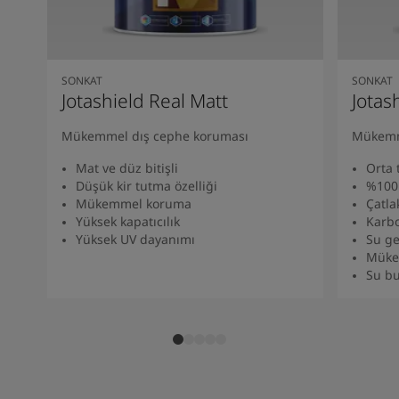
SONKAT
SONKAT
Jotashield Real Matt
Jotas
Mükemmel dış cephe koruması​
Mükemm
Mat ve düz bitişli
Orta 
Düşük kir tutma özelliği​
%100 
Mükemmel koruma
Çatla
Yüksek kapatıcılık
Karbo
Yüksek UV dayanımı
Su ge
Müke
Su bu