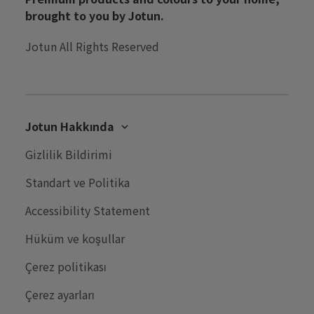
brought to you by Jotun.
Jotun All Rights Reserved
Jotun Hakkında
Jotun Hakkında
Gizlilik Bildirimi
Kariyer
Standart ve Politika
Bize Ulaşın
Accessibility Statement
Jotun'da Sürdürülebilirlik
Hüküm ve koşullar
Çerez politikası
Çerez ayarları