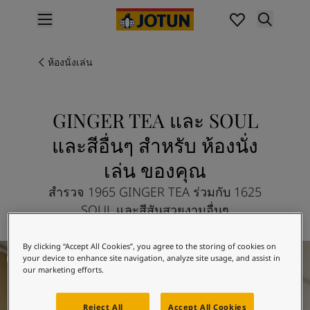
p nav label
สินค้า
การทาสีภายใน
ห้องนั่งเล่น
ไปที่แคตตาล็อกสินค้า
การทาสีภายนอก
ไปที่แคตตาล็อกสินค้า
GINGER TEA และ SOUL
เฉดสี
และสีอื่นๆ สำหรับ ห้องนั่ง
เฉดสีทาภายใน
สีภายใน
เล่น ของคุณ
เฉดสีทาภายนอก
สำรวจ 1965 GINGER TEA ร่วมกับ 1625
สีภายนอก
SOUL และสีสันสวยงามอื่นๆ
คอลเลกชันสี
Colour Tools
แผ่นตัวอย่างสีโจตัน
Living Room Inspiration
By clicking “Accept All Cookies”, you agree to the storing of cookies on
your device to enhance site navigation, analyze site usage, and assist in
แรงบันดาลใจ
our marketing efforts.
แรงบันดาลใจสีทาภายใน
แรงบันดาลใจสีทาภายนอก
Reject All
Accept All Cookies