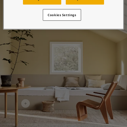
บทความแรงบันดาลใจจากโจตันสำหรับบ้านของคุณ
บทความ
ทาสีบ้านของคุณ
Cookies Settings
ค้นหาร้านตัวแทนจำหน่าย
เอกสารผลิตภัณฑ์
เอกสารข้อมูลทางเทคนิค
Soulful Spaces - คอลเลกชันสีใหม่ล่าสุดจากโจตัน