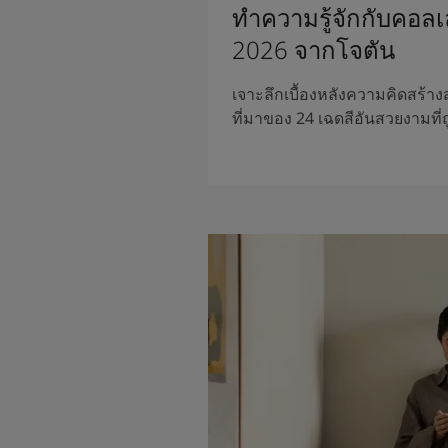
ทำความรู้จักกับคอลเ
2026 จากโจตัน
เจาะลึกเบื้องหลังความคิดสร้างส
ที่มาของ 24 เฉดสีอันสวยงามที่ถ