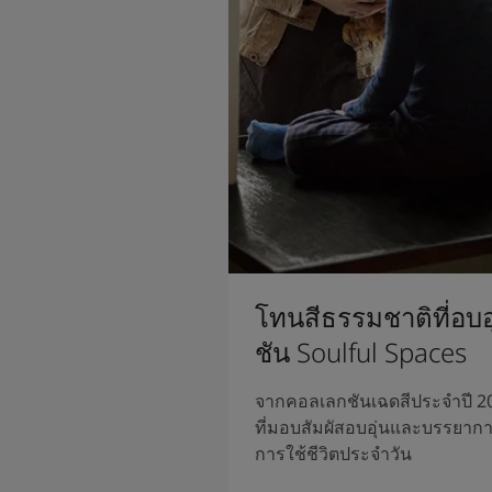
โทนสีธรรมชาติที่อบ
ชัน Soulful Spaces
จากคอลเลกชันเฉดสีประจำปี 20
ที่มอบสัมผัสอบอุ่นและบรรยากา
การใช้ชีวิตประจำวัน