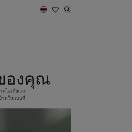
ของคุณ
่านไอเดียและ
บ้านในแบบที่