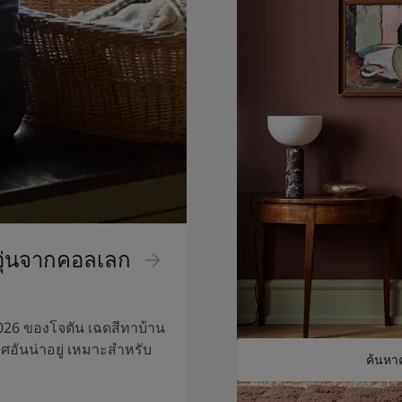
อุ่นจากคอลเลก
26 ของโจตัน เฉดสีทาบ้าน
ศอันน่าอยู่ เหมาะสำหรับ
ค้นหา