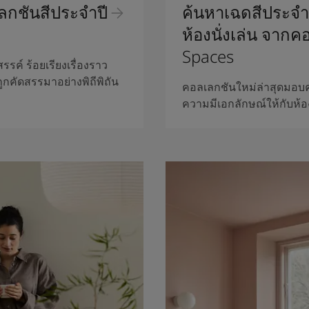
ลกชันสีประจำปี
ค้นหาเฉดสีประจำ
ห้องนั่งเล่น จากค
Spaces
รรค์ ร้อยเรียงเรื่องราว
ูกคัดสรรมาอย่างพิถีพิถัน
คอลเลกชันใหม่ล่าสุดมอบ
ความมีเอกลักษณ์ให้กับห้อ