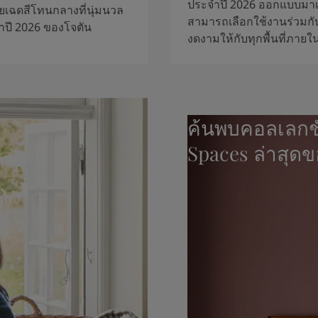
ประจำปี 2026 ออกแบบมาเพ
ด้วยเฉดสีโทนกลางที่นุ่มนวล
สามารถเลือกใช้งานร่วมก
ปี 2026 ของโจตัน
งดงามให้กับทุกพื้นที่ภายใ
ค้นพบคอลเลกชั
Spaces ล่าสุด