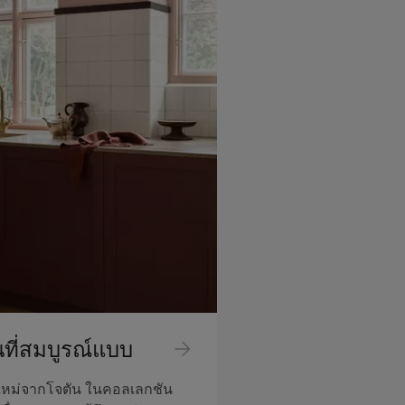
อนที่สมบูรณ์แบบ
ูใหม่จากโจตัน ในคอลเลกชัน