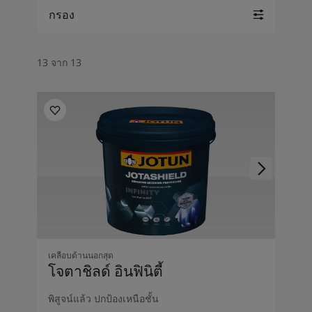
บทความแรงบันดาลใจจากโจตันสำหรับบ้านของคุณ
กรอง
บทความ
ทาสีบ้านของคุณ
ค้นหาร้านตัวแทนจำหน่าย
13 จาก 13
เอกสารผลิตภัณฑ์
เอกสารข้อมูลทางเทคนิค
Soulful Spaces - คอลเลกชันสีใหม่ล่าสุดจากโจตัน
เคลือบด้านนอกสุด
โจตาชิลด์ อินฟินิตี้
พิสูจน์แล้ว ปกป้องเหนือชั้น