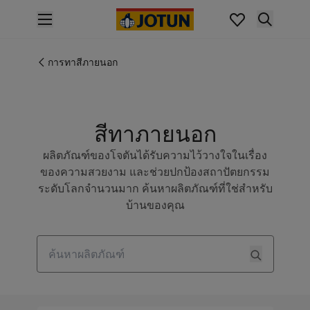
p nav label
สินค้า
การทาสีภายใน
การทาสีภายนอก
ไปที่แคตตาล็อกสินค้า
การทาสีภายนอก
ไปที่แคตตาล็อกสินค้า
สีทาภายนอก
เฉดสี
เฉดสีทาภายใน
ผลิตภัณฑ์ของโจตันได้รับความไว้วางใจในเรื่อง
สีภายใน
ของความสวยงาม และช่วยปกป้องสถาปัตยกรรม
เฉดสีทาภายนอก
ระดับโลกจำนวนมาก ค้นหาผลิตภัณฑ์ที่ใช่สำหรับ
สีภายนอก
บ้านของคุณ
คอลเลกชันสี
Colour Tools
แผ่นตัวอย่างสีโจตัน
Search
แรงบันดาลใจ
แรงบันดาลใจสีทาภายใน
แรงบันดาลใจสีทาภายนอก