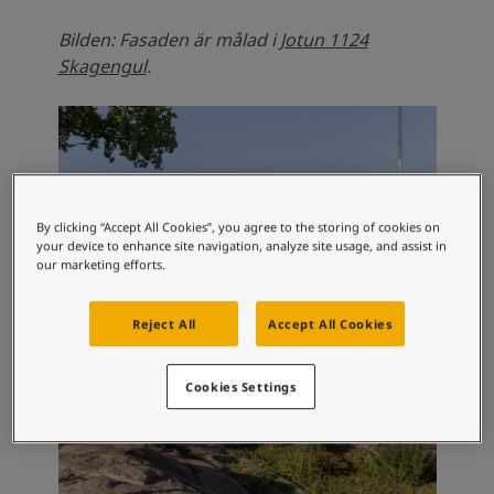
South Africa
-
English
Sri Lanka
-
English
Bilden: Fasaden är målad i
Jotun 1124
Sudan
-
Arabic
Skagengul
.
Syria
-
Arabic
Tanzania
-
English
Tunisia
-
English
Zambia
-
English
Zimbabwe
-
English
UAE
-
Arabic
By clicking “Accept All Cookies”, you agree to the storing of cookies on
your device to enhance site navigation, analyze site usage, and assist in
UAE
-
English
our marketing efforts.
Reject All
Accept All Cookies
Cookies Settings