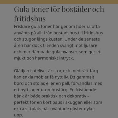
Kenya
-
English
Gula toner för bostäder och
Kuwait
-
Arabic
Lebanon
-
English
fritidshus
Libya
-
English
Madagascar
-
English
Friskare gula toner har genom tiderna ofta
Mauritius
-
English
använts på allt från bostadshus till fritidshus
Morocco
-
Arabic
och stugor längs kusten. Under de senaste
Morocco
-
French
åren har dock trenden svängt mot ljusare
Mozambique
-
English
och mer dämpade gula nyanser, som ger ett
Namibia
-
English
mjukt och harmoniskt intryck.
Nigeria
-
English
Oman
-
Arabic
Glädjen i utelivet är stor, och med rätt färg
Oman
-
English
kan enkla möbler få nytt liv. Ett gammalt
Pakistan
-
English
bord och stolar, eller en pall, förvandlas med
Qatar
-
Arabic
ett nytt lager utomhusfärg. En fristående
Qatar
-
English
bänk är både praktisk och dekorativ –
Saudi
-
Arabic
perfekt för en kort paus i skuggan eller som
Saudi
-
English
extra sittplats när oväntade gäster dyker
Senegal
-
English
upp.