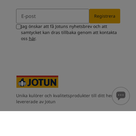
Email
Registrera
Jag önskar att få Jotuns nyhetsbrev och att
samtycket kan dras tillbaka genom att kontakta
oss
här
.
Unika kulörer och kvalitetsprodukter till ditt hem -
levererade av Jotun
Kontakta oss
Karriär