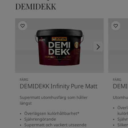
DEMIDEKK
FÄRG
FÄRG
DEMIDEKK Infinity Pure Matt
DEMID
Supermatt utomhusfärg som håller
Utomhus
längst
Överl
Överlägsen kulörhållbarhet*
kulör
Självrengörande
Själv
Supermatt och vackert utseende
Silke