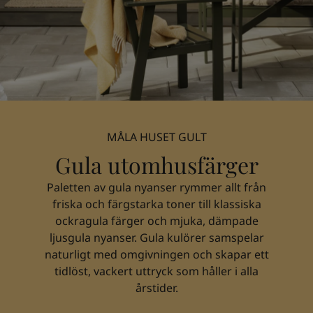
Middle East
-
Arabic
Hitta återförsäljare
Middle East
-
English
Algeria
-
Arabic
Kontakta oss
Algeria
-
French
Angola
-
English
Bahrain
-
Arabic
Global website
Bangladesh
-
English
Botswana
-
English
MÅLA HUSET GULT
Congo
-
English
Gula utomhusfärger
SPRÅK
Congo,the democratic republic of
-
English
Swedish
Egypt
-
Arabic
Paletten av gula nyanser rymmer allt från
Egypt
-
English
friska och färgstarka toner till klassiska
Ethiopia
-
English
ockragula färger och mjuka, dämpade
Ghana
-
English
ljusgula nyanser. Gula kulörer samspelar
India
-
English
naturligt med omgivningen och skapar ett
Iran
-
English
tidlöst, vackert uttryck som håller i alla
Iraq
-
Arabic
årstider.
Jordan
-
Arabic