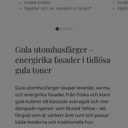
Snabb torktid
Snabb
Skyddar och ser nymålat ut längst*
Skydd
Gula utomhusfärger –
energirika fasader i tidlösa
gula toner
Gula utomhusfärger skapar levande, varma
och energirika fasader. Från friska och klara
gula kulörer till klassiskt ockragult och mer
dämpade nyanser som Muted Yellow – ett
färgval som är vackert året runt och passar
både moderna och traditionella hus.