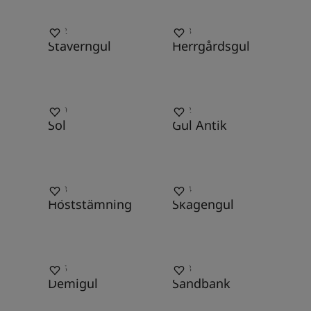
0152
0738
Staverngul
Herrgårdsgul
1369
1392
Sol
Gul Antik
1223
1124
Höststämning
Skagengul
1465
1038
Demigul
Sandbank