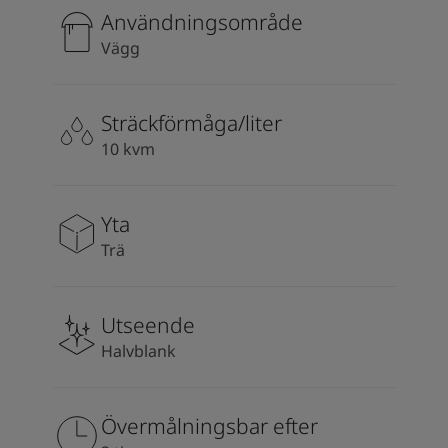
South Africa
-
English
Användningsområde
Sri Lanka
-
English
Vägg
Sudan
-
Arabic
Syria
-
Arabic
Tanzania
-
English
Sträckförmåga/liter
Tunisia
-
English
10 kvm
Zambia
-
English
Zimbabwe
-
English
UAE
-
Arabic
Yta
UAE
-
English
Trä
Utseende
Halvblank
Övermålningsbar efter