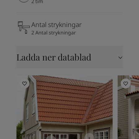
2 tim
Antal strykningar
2 Antal strykningar
Ladda ner datablad
Utomhusinspiration
Utomhusi