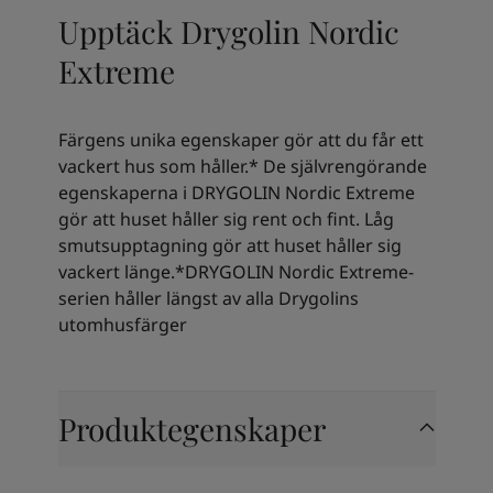
Kenya
-
English
Upptäck Drygolin Nordic
Kuwait
-
Arabic
Lebanon
-
English
Extreme
Libya
-
English
Madagascar
-
English
Mauritius
-
English
Färgens unika egenskaper gör att du får ett
Morocco
-
Arabic
vackert hus som håller.* ​De självrengörande
Morocco
-
French
egenskaperna i DRYGOLIN Nordic Extreme
Mozambique
-
English
gör att huset håller sig rent och fint. Låg
Namibia
-
English
smutsupptagning gör att huset håller sig
Nigeria
-
English
vackert länge.*DRYGOLIN Nordic Extreme-
Oman
-
Arabic
serien håller längst av alla Drygolins
Oman
-
English
utomhusfärger​
Pakistan
-
English
Qatar
-
Arabic
Qatar
-
English
Produktegenskaper
Saudi
-
Arabic
Saudi
-
English
Senegal
-
English