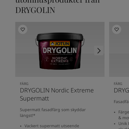
DRYGOLIN
FÄRG
FÄRG
DRYGOLIN Nordic Extreme
DRYG
Supermatt
Fasadfä
Supermatt fasadfärg som skyddar
Färg
längst!*
& mo
Unik 
Vackert supermatt utseende