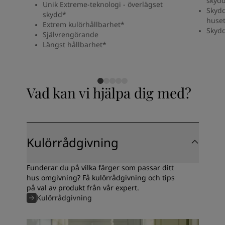
skyd
Unik Extreme-teknologi - överlägset
Skydd
skydd*
huset
Extrem kulörhållbarhet*
Skydd
Självrengörande
Längst hållbarhet*
Vad kan vi hjälpa dig med?
Kulörrådgivning
Funderar du på vilka färger som passar ditt
hus omgivning? Få kulörrådgivning och tips
på val av produkt från vår expert.
Kulörrådgivning