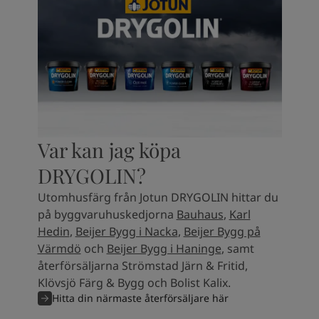
Var kan jag köpa
DRYGOLIN?
Utomhusfärg från Jotun DRYGOLIN hittar du
på byggvaruhuskedjorna
Bauhaus
,
Karl
Hedin
,
Beijer Bygg i Nacka
,
Beijer Bygg på
Värmdö
och
Beijer Bygg i Haninge
, samt
återförsäljarna Strömstad Järn & Fritid,
Klövsjö Färg & Bygg och Bolist Kalix.
Hitta din närmaste återförsäljare här