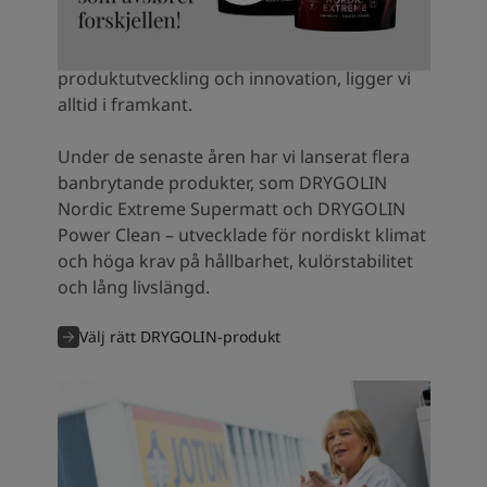
utomhus. Med en av Nord­europas mest
South Africa
-
English
moderna forskningsanläggningar, där över
Sri Lanka
-
English
300 experter arbetar kontinuerligt med
Sudan
-
Arabic
produktutveckling och innovation, ligger vi
Syria
-
Arabic
alltid i framkant.
Tanzania
-
English
Tunisia
-
English
Under de senaste åren har vi lanserat flera
Zambia
-
English
banbrytande produkter, som DRYGOLIN
Zimbabwe
-
English
Nordic Extreme Supermatt och DRYGOLIN
UAE
-
Arabic
Power Clean – utvecklade för nordiskt klimat
UAE
-
English
och höga krav på hållbarhet, kulörstabilitet
och lång livslängd.
Välj rätt DRYGOLIN-produkt