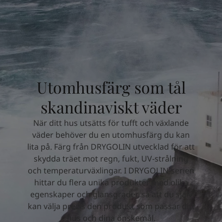
Middle East
-
Arabic
Hitta återförsäljare
Middle East
-
English
Algeria
-
Arabic
Kontakta oss
Algeria
-
French
Angola
-
English
Bahrain
-
Arabic
Global website
Bangladesh
-
English
Utomhusfärg som tål
Botswana
-
English
skandinaviskt väder
Congo
-
English
SPRÅK
Congo,the democratic republic of
-
English
Swedish
När ditt hus utsätts för tufft och växlande
Egypt
-
Arabic
väder behöver du en utomhusfärg du kan
Egypt
-
English
lita på. Färg från DRYGOLIN utvecklad för att
Ethiopia
-
English
skydda träet mot regn, fukt, UV-strålning
Ghana
-
English
och temperaturväxlingar. I DRYGOLIN-serien
India
-
English
hittar du flera unika produkter med olika
Iran
-
English
egenskaper och glansgrader, så att du själv
Iraq
-
Arabic
kan välja precis den produkt som passar ditt
Jordan
-
Arabic
hus och dina önskemål.