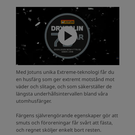
DRYGOLIN Nordic Extreme
DRYGOLIN Nordic Extreme
är utvecklad för
mycket lång hållbarhet och det allra bästa
skyddet. I Skandinavien skiftar vädret snabbt
mellan sol, regn, vind och kyla, och därför
ställs det extra höga krav på både skydd,
kulör- och glanshållbarhet.
Med Jotuns unika Extreme-teknologi får du
en husfärg som ger extremt motstånd mot
väder och slitage, och som säkerställer de
längsta underhållsintervallen bland våra
utomhusfärger.
Färgens självrengörande egenskaper gör att
smuts och föroreningar får svårt att fästa,
och regnet sköljer enkelt bort resten.