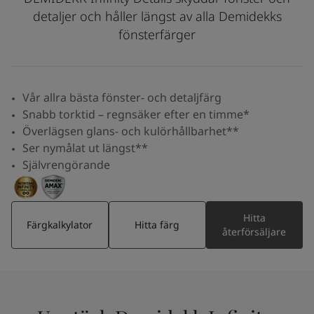
Middle East
-
Arabic
detaljer och håller längst av alla Demidekks
Hitta återförsäljare
Middle East
-
English
fönsterfärger
Algeria
-
Arabic
Kontakta oss
Algeria
-
French
Angola
-
English
Vår allra bästa fönster- och detaljfärg
Bahrain
-
Arabic
Global website
Snabb torktid – regnsäker efter en timme*
Bangladesh
-
English
Överlägsen glans- och kulörhållbarhet**
Botswana
-
English
Ser nymålat ut längst**
Congo
-
English
SPRÅK
Självrengörande
Congo,the democratic republic of
-
English
Swedish
Egypt
-
Arabic
Egypt
-
English
Ethiopia
-
English
Hitta
Färgkalkylator
Hitta färg
Ghana
-
English
återförsäljare
India
-
English
Iran
-
English
Iraq
-
Arabic
Jordan
-
Arabic