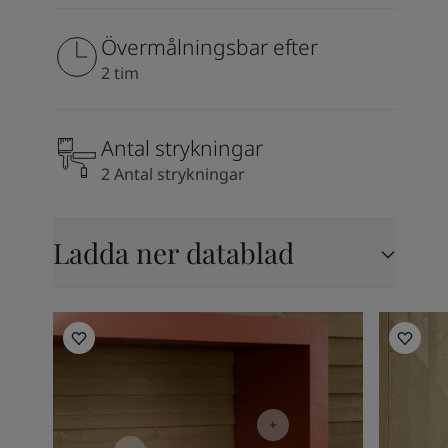
Övermålningsbar efter
2 tim
Antal strykningar
2 Antal strykningar
Ladda ner datablad
Inspiration för utomhusbruk
Inspirat