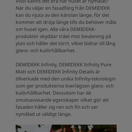
Visst känns det bra när huset är nymålat?
South Africa
-
English
När du väljer en fasadfärg från DEMIDEKK
Sri Lanka
-
English
kan du njuta av den känslan länge, för det
Sudan
-
Arabic
kommer att dröja länge tills du behöver måla
Syria
-
Arabic
om huset igen. Alla våra DEMIDEKK-
Tanzania
-
English
produkter skyddar träet mot beväxning på
Tunisia
-
English
ytan och håller det torrt, vilket bidrar till lång
Zambia
-
English
glans- och kulörhållbarhet.
Zimbabwe
-
English
UAE
-
Arabic
DEMIDEKK Infinity, DEMIDEKK Infinity Pure
UAE
-
English
Matt och DEMIDEKK Infinity Details är
tillverkade med den unika Infinity-teknologin
som ger produkterna överlägsen glans- och
kulörhållbarhet. Dessutom har de
smutsavvisande egenskaper vilket gör att
fasaden håller sig ren och fin och ser
nymålad ut väldigt länge.