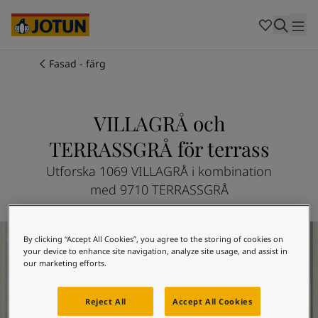
Cambodia
-
Khmer
Cambodia
-
English
China
-
Chinese
Indonesia
-
Indonesian
Fasad - färg
Indonesia
-
English
Färger
Malaysia
-
English
Myanmar
-
Burmese
VILLAGRÅ och
Produkter
Myanmar
-
English
TERRASSGRÅ för terrass
Singapore
-
English
Thailand
-
Thai
Inspiration
Utforska 1069 VILLAGRÅ i kombination
Thailand
-
English
med 9710 TERRASSGRÅ
Vietnam
-
Vietnamese
Vietnam
-
English
Guider
Philippines
Utomhusinspiration
-
English
By clicking “Accept All Cookies”, you agree to the storing of cookies on
Denmark
-
Danish
your device to enhance site navigation, analyze site usage, and assist in
Våra tjänster
Norway
-
Norwegian
our marketing efforts.
Spain
-
Spanish
Sweden
-
Swedish
Reject All
Accept All Cookies
Türkiye
-
Turkish