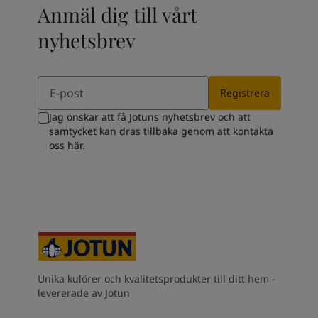
South Africa
-
English
Anmäl dig till vårt
Sri Lanka
-
English
nyhetsbrev
Sudan
-
Arabic
Syria
-
Arabic
Tanzania
-
English
Email
Tunisia
-
English
Registrera
Zambia
-
English
Jag önskar att få Jotuns nyhetsbrev och att
Zimbabwe
-
English
samtycket kan dras tillbaka genom att kontakta
UAE
-
Arabic
oss
här
.
UAE
-
English
Unika kulörer och kvalitetsprodukter till ditt hem -
levererade av Jotun