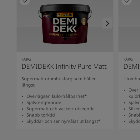
FÄRG
FÄRG
DEMIDEKK Infinity Pure Matt
DEMID
Supermatt utomhusfärg som håller
Utomhus
längst
Överl
Överlägsen kulörhållbarhet*
kulör
Självrengörande
Själv
Supermatt och vackert utseende
Silke
Snabb torktid
Snabb
Skyddar och ser nymålat ut längst*
Skydd