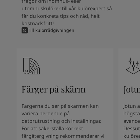
frågor om inomhus- eller
South Africa
-
English
utomhuskulörer till vår kulörexpert så
Sri Lanka
-
English
får du konkreta tips och råd, helt
Sudan
-
Arabic
kostnadsfritt!
Syria
-
Arabic
Till kulörrådgivningen
Tanzania
-
English
Tunisia
-
English
Zambia
-
English
Zimbabwe
-
English
UAE
-
Arabic
UAE
-
English
Färger på skärm
Jotu
Färgerna du ser på skärmen kan
Jotun 
variera beroende på
högsta
datorutrustning och inställningar.
avance
För att säkerställa korrekt
Dessut
färgåtergivning rekommenderar vi
kulörer