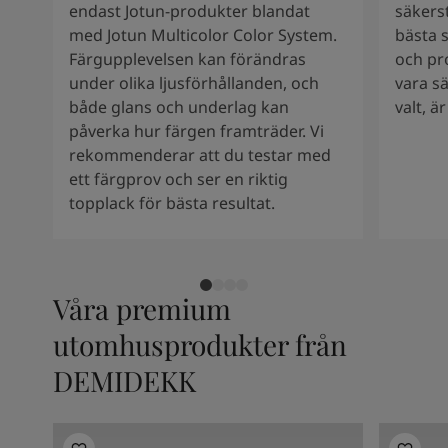
endast Jotun-produkter blandat
säkers
med Jotun Multicolor Color System.
bästa s
Färgupplevelsen kan förändras
och pr
under olika ljusförhållanden, och
vara s
både glans och underlag kan
valt, ä
påverka hur färgen framträder. Vi
rekommenderar att du testar med
ett färgprov och ser en riktig
topplack för bästa resultat.
Våra premium
utomhusprodukter från
DEMIDEKK