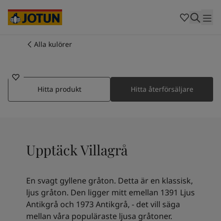
Cambodia
-
Khmer
Cambodia
-
English
China
-
Chinese
Indonesia
-
Indonesian
Alla kulörer
1069
Indonesia
-
English
Färger
VILLAGRÅ
Malaysia
-
English
Myanmar
-
Burmese
Produkter
Myanmar
-
English
Hitta produkt
Hitta återförsäljare
Singapore
-
English
Thailand
-
Thai
Inspiration
Thailand
-
English
Vietnam
-
Vietnamese
Upptäck Villagrå
Vietnam
-
English
Guider
Philippines
-
English
Denmark
-
Danish
Våra tjänster
En svagt gyllene gråton. Detta är en klassisk,
Norway
-
Norwegian
ljus gråton. Den ligger mitt emellan 1391 Ljus
Spain
-
Spanish
Antikgrå och 1973 Antikgrå, - det vill säga
Sweden
-
Swedish
mellan våra populäraste ljusa gråtoner.
Türkiye
-
Turkish