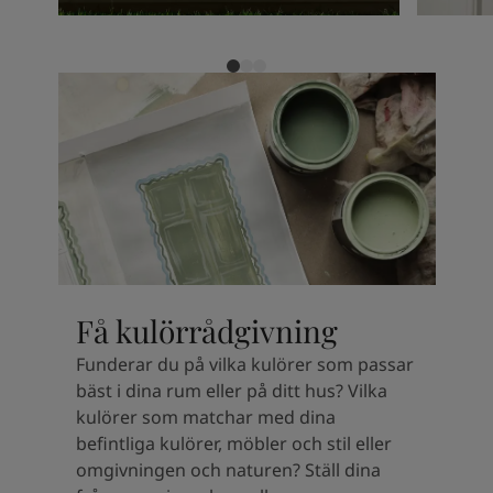
Kenya
-
English
Kuwait
-
Arabic
Lebanon
-
English
Libya
-
English
Madagascar
-
English
Mauritius
-
English
Morocco
-
Arabic
Morocco
-
French
Mozambique
-
English
Namibia
-
English
Nigeria
-
English
Oman
-
Arabic
Oman
-
English
Få kulörrådgivning
Pakistan
-
English
Funderar du på vilka kulörer som passar
Qatar
-
Arabic
bäst i dina rum eller på ditt hus? Vilka
Qatar
-
English
kulörer som matchar med dina
Saudi
-
Arabic
befintliga kulörer, möbler och stil eller
Saudi
-
English
omgivningen och naturen? Ställ dina
Senegal
-
English