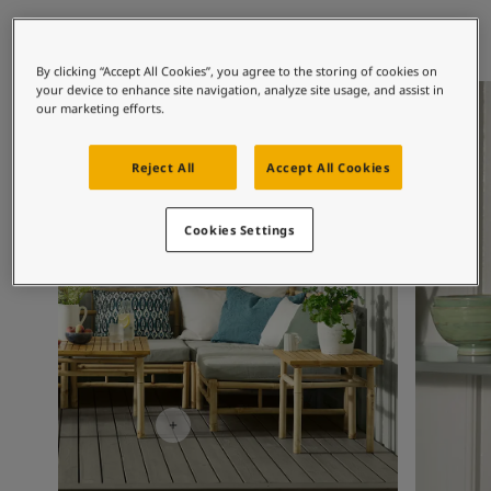
Middle East
-
Arabic
Hitta återförsäljare
Middle East
-
English
Algeria
-
Arabic
By clicking “Accept All Cookies”, you agree to the storing of cookies on
your device to enhance site navigation, analyze site usage, and assist in
Kontakta oss
Utomhusinspiration
Utomhusi
Algeria
-
French
our marketing efforts.
Angola
-
English
Bahrain
-
Arabic
Global website
Reject All
Accept All Cookies
Bangladesh
-
English
Botswana
-
English
Congo
-
English
Cookies Settings
SPRÅK
Congo,the democratic republic of
-
English
Swedish
Egypt
-
Arabic
Egypt
-
English
Ethiopia
-
English
Ghana
-
English
India
-
English
Iran
-
English
Iraq
-
Arabic
Jordan
-
Arabic