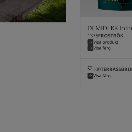
DEMIDEKK Infini
1376
FROSTRÖK
Visa produkt
Visa färg
90000
TERRASSBRU
Visa färg