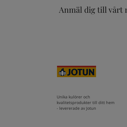
South Africa
-
English
Anmäl dig till vårt
Sri Lanka
-
English
Sudan
-
Arabic
Syria
-
Arabic
Tanzania
-
English
Tunisia
-
English
Zambia
-
English
Zimbabwe
-
English
UAE
-
Arabic
UAE
-
English
Unika kulörer och
kvalitetsprodukter till ditt hem
- levererade av Jotun