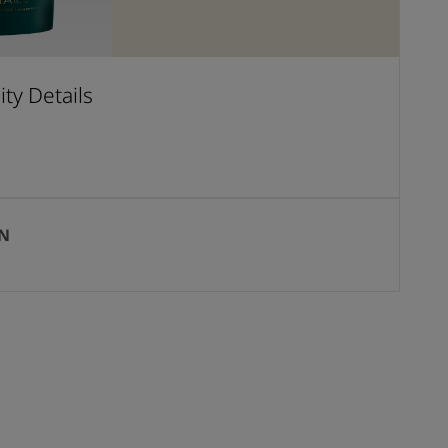
ty Details
N