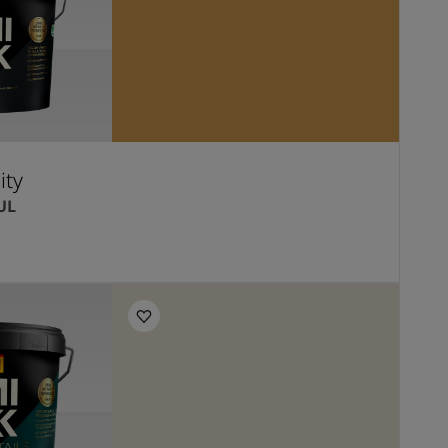
ity
UL