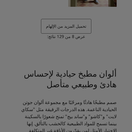
تحميل المزيد من الإلهام
عرض
8
من
129
نتائج:
ألوان مطبخ حيادية لإحساس
هادئ وطبيعي متأصل
صمم مطبخًا هادئًا ومرحّبًا مع مجموعة ألوان جوتن
الحيادية الناعمة. هذه الدرجات الرقيقة مثل "سكاي
لايت" و"كاشو" و"ساند بيج" تمنح شعورًا بالسكينة
بينما تسمح للمواد الطبيعية كالخشب بالتألق. إنها
الاختيار الأمثل لمن يقدّرون الأناقة غير المتكلفة