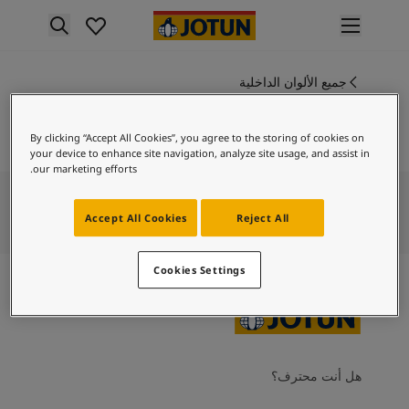
p nav label
لمنتجات
نتجات الدهان الداخلي
جميع الألوان الداخلية
ME 30000
ميع منتجات الديكور الداخلي
روز وود
نتجات الدهان الخارجي
By clicking “Accept All Cookies”, you agree to the storing of cookies on
ميع المنتجات الخارجية
your device to enhance site navigation, analyze site usage, and assist in
لألوان
our marketing efforts.
لوان الدهانات الداخلية
ميع ألوان الديكور الداخلي
Accept All Cookies
Reject All
لوان الدهانات الخارجية
ميع الألوان الخارجية
Cookies Settings
جموعة الألوان
Colour tool
ينات ألوان جوتن
لإلهام
لهام ألوان الدهان الداخلي
هل أنت محترف؟
لهام ألوان الدهان الخارجي