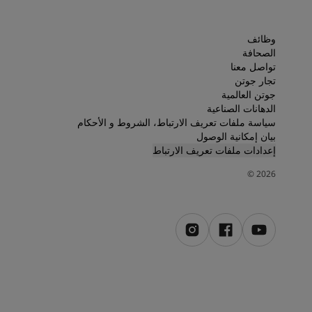
لمقالات
دماتنا
حجز خدمات الدهان
وظائف
Contact U
الصحافة
تواصل معنا
لبحث عن موزع جوتن
تجار جوتن
ستندات المنتجات
جوتن العالمية
ساحات تنبض بالحياة - أحدث مجموعة ألوان جوتن
الدهانات الصناعية
ركة كبرى
سياسة ملفات تعريف الارتباط، الشروط و الأحكام
لدهانات الصناعية
بيان إمكانية الوصول
إعدادات ملفات تعريف الارتباط
©
2026