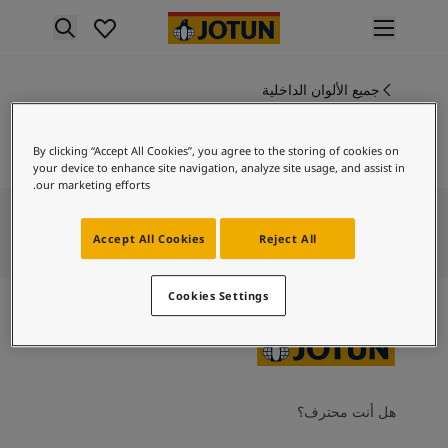
p nav label
لمنتجات
نتجات الدهان الداخلي
جميع الألوان الداخلية
1257
ميع منتجات الديكور الداخلي
بريستين ساند
نتجات الدهان الخارجي
By clicking “Accept All Cookies”, you agree to the storing of cookies on
ميع المنتجات الخارجية
your device to enhance site navigation, analyze site usage, and assist in
لألوان
our marketing efforts.
لوان الدهانات الداخلية
ميع ألوان الديكور الداخلي
Accept All Cookies
Reject All
لوان الدهانات الخارجية
ميع الألوان الخارجية
Cookies Settings
جموعة الألوان
Colour tool
ينات ألوان جوتن
لإلهام
لهام ألوان الدهان الداخلي
هل أنت محترف؟
لهام ألوان الدهان الخارجي