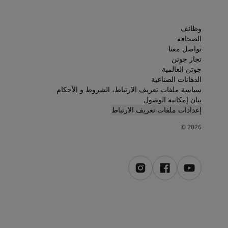
لمقالات
دماتنا
حجز خدمات الدهان
وظائف
Contact U
الصحافة
تواصل معنا
لبحث عن موزع جوتن
تجار جوتن
ستندات المنتجات
جوتن العالمية
ساحات تنبض بالحياة - أحدث مجموعة ألوان جوتن
الدهانات الصناعية
ركة كبرى
سياسة ملفات تعريف الارتباط، الشروط و الأحكام
لدهانات الصناعية
بيان إمكانية الوصول
إعدادات ملفات تعريف الارتباط
©
2026