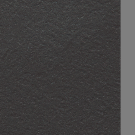
لمقالات
دماتنا
حجز خدمات الدهان
Contact U
لبحث عن موزع جوتن
ستندات المنتجات
ساحات تنبض بالحياة - أحدث مجموعة ألوان جوتن
ركة كبرى
لدهانات الصناعية