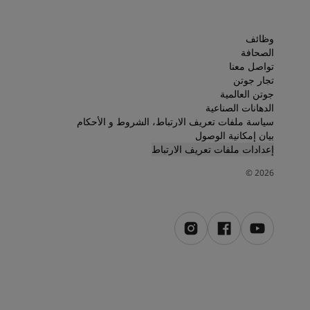
لمقالات
دماتنا
حجز خدمات الدهان
وظائف
Contact U
الصحافة
تواصل معنا
لبحث عن موزع جوتن
تجار جوتن
ستندات المنتجات
جوتن العالمية
ساحات تنبض بالحياة - أحدث مجموعة ألوان جوتن
الدهانات الصناعية
ركة كبرى
سياسة ملفات تعريف الارتباط، الشروط و الأحكام
لدهانات الصناعية
بيان إمكانية الوصول
إعدادات ملفات تعريف الارتباط
©
2026