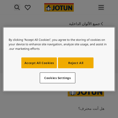
p nav label
لمنتجات
نتجات الدهان الداخلي
جميع الألوان الداخلية
10475
ميع منتجات الديكور الداخلي
باستيللو
نتجات الدهان الخارجي
By clicking “Accept All Cookies”, you agree to the storing of cookies on
ميع المنتجات الخارجية
your device to enhance site navigation, analyze site usage, and assist in
لألوان
our marketing efforts.
لوان الدهانات الداخلية
ميع ألوان الديكور الداخلي
Accept All Cookies
Reject All
لوان الدهانات الخارجية
ميع الألوان الخارجية
Cookies Settings
جموعة الألوان
Colour tool
ينات ألوان جوتن
لإلهام
لهام ألوان الدهان الداخلي
هل أنت محترف؟
لهام ألوان الدهان الخارجي